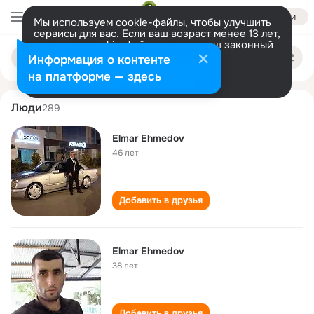
Войти
Мы используем cookie-файлы, чтобы улучшить
сервисы для вас. Если ваш возраст менее 13 лет,
настроить cookie-файлы должен ваш законный
elmar ehmedov
Поиск
представитель.
Больше информации
Информация о контенте
по
людям
Разрешить все
Настроить
на платформе — здесь
Люди
289
Elmar Ehmedov
46 лет
Добавить в друзья
Elmar Ehmedov
38 лет
Добавить в друзья