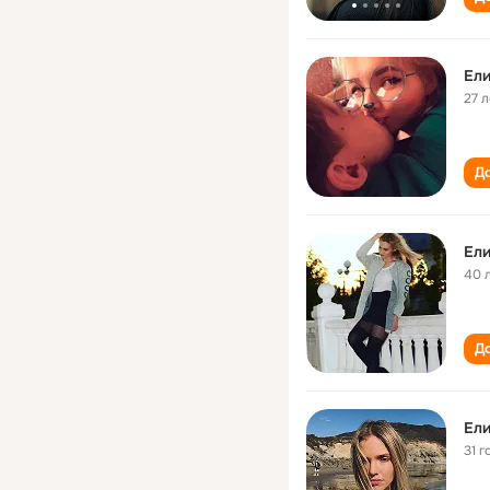
Ели
27 л
До
Ели
40 
До
Ели
31 г