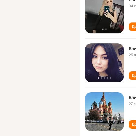
34 
До
Ели
25 
До
Ели
27 л
До