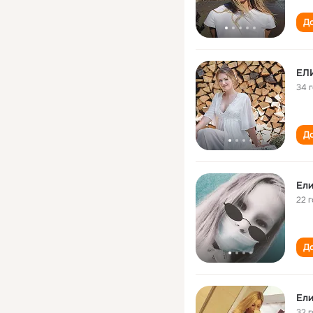
До
ЕЛ
34 
До
Ели
22 
До
Ели
32 