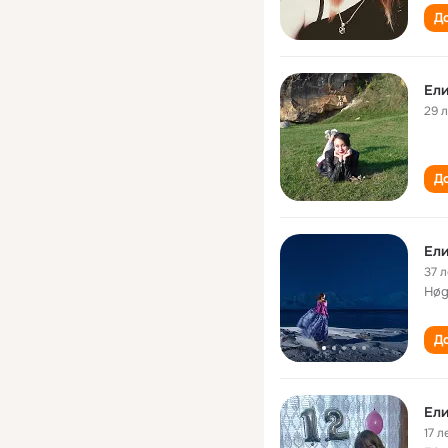
До
Ели
29 
До
Ели
37 л
Høg
До
Ел
17 л