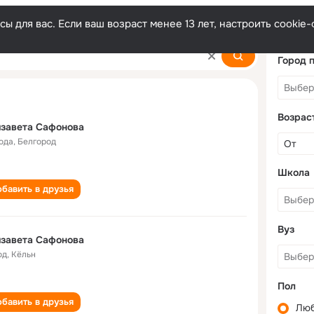
ы для вас. Если ваш возраст менее 13 лет, настроить cooki
ova
Город 
Возрас
завета Сафонова
года
,
Белгород
Школа
бавить в друзья
Вуз
завета Сафонова
од
,
Кёльн
Пол
бавить в друзья
Лю