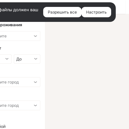
Войти
e-файлы должен ваш
Разрешить все
Настроить
Правая
колонка
проживания
т
бой