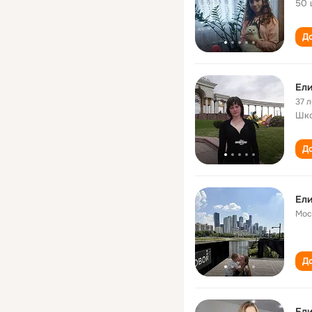
50 
До
Ели
37 л
Шко
До
Ели
Мос
До
Ели