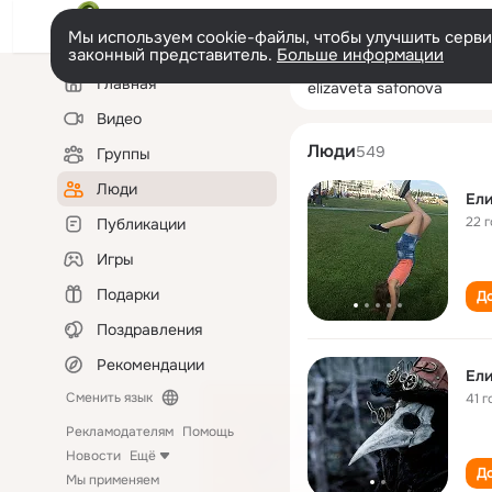
Мы используем cookie-файлы, чтобы улучшить сервис
законный представитель.
Больше информации
Левая
Поиск
Главная
elizaveta safon
колонка
по
людям
Видео
Люди
549
Группы
Люди
Ели
22 
Публикации
Игры
Подарки
До
Поздравления
Рекомендации
Ели
Сменить язык
41 г
Рекламодателям
Помощь
Новости
Ещё
До
Мы применяем