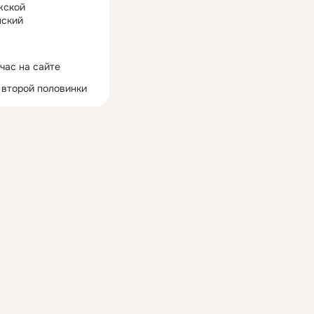
жской
ский
час на сайте
 второй половинки