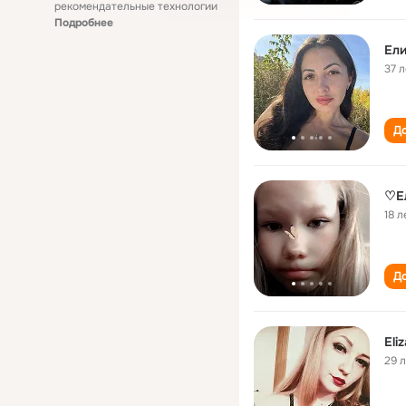
рекомендательные технологии
Подробнее
Ели
37 л
До
♡Е
18 л
До
Eli
29 