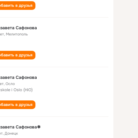
бавить в друзья
завета Сафонова
лет
,
Мелитополь
бавить в друзья
завета Сафонова
ет
,
Осло
skole i Oslo (HiO)
бавить в друзья
изавета Сафонова❄
ет
,
Донецк