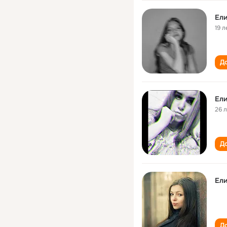
Ели
19 л
До
Ели
26 
До
Ели
До