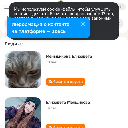
Войти
Мы используем cookie-файлы, чтобы улучшить
сервисы для вас. Если ваш возраст менее 13 лет,
настроить cookie-файлы должен ваш законный
elizaveta menshikova
Поиск
представитель.
Больше информации
Информация о контенте
по
людям
Разрешить все
Настроить
на платформе — здесь
Люди
2131
Меньшикова Елизавета
20 лет
Добавить в друзья
Елизавета Менщикова
26 лет
Добавить в друзья