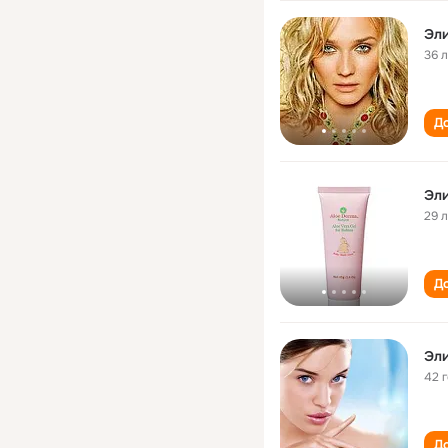
Эли
36 
До
Эли
29 
До
Эли
42 
До