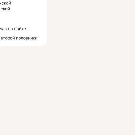
жской
ский
час на сайте
 второй половинки