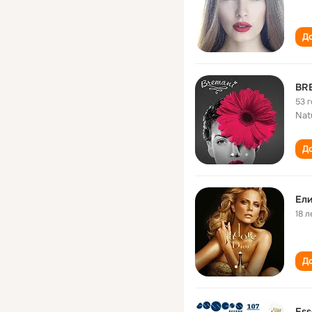
До
BR
53 
Nat
До
Ели
18 л
До
Es