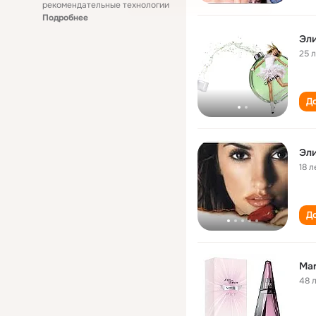
рекомендательные технологии
Подробнее
Эли
25 
До
Эли
18 л
До
Mar
48 