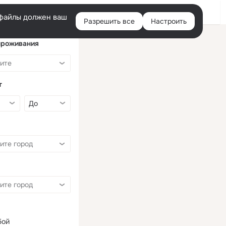
Войти
e-файлы должен ваш
Разрешить все
Настроить
Правая
колонка
проживания
т
бой