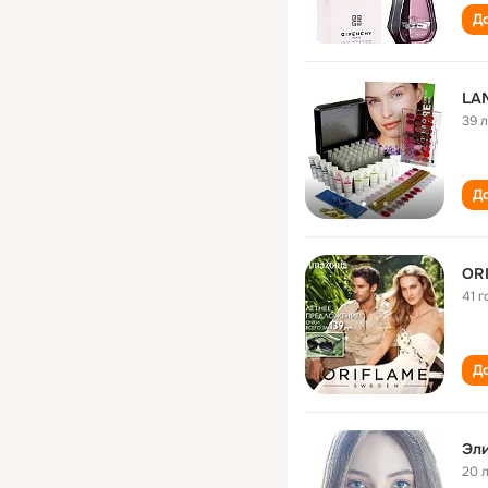
До
LA
39 
До
ORI
41 г
До
Эли
20 