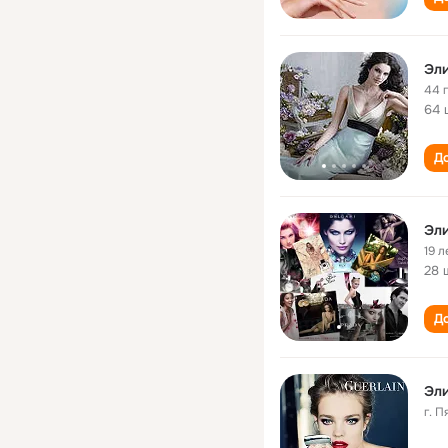
Эли
44 
64 
До
Эли
19 л
28 
До
Эли
г. 