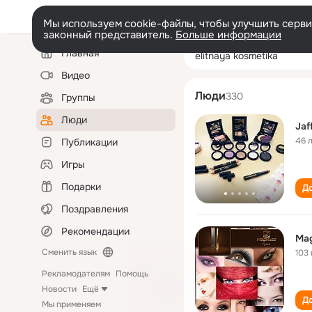
Мы используем cookie-файлы, чтобы улучшить сервис
законный представитель.
Больше информации
Левая
Поиск
Главная
elitnaya kosmeti
колонка
по
людям
Видео
Люди
330
Группы
Люди
Jaf
46 
Публикации
Игры
Подарки
До
Поздравления
Рекомендации
Mag
Сменить язык
103 
Рекламодателям
Помощь
Новости
Ещё
До
Мы применяем