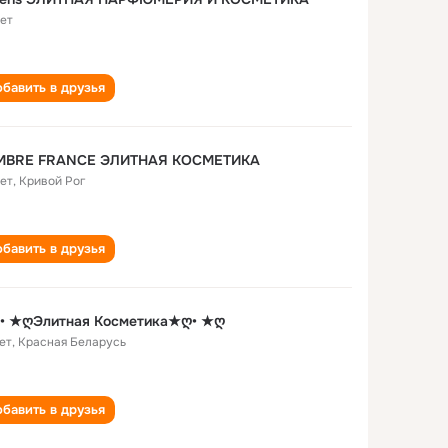
лет
бавить в друзья
MBRE FRANCE ЭЛИТНАЯ КОСМЕТИКА
лет
,
Кривой Рог
бавить в друзья
• ★ღЭлитная Косметика★ღ• ★ღ
ет
,
Красная Беларусь
бавить в друзья