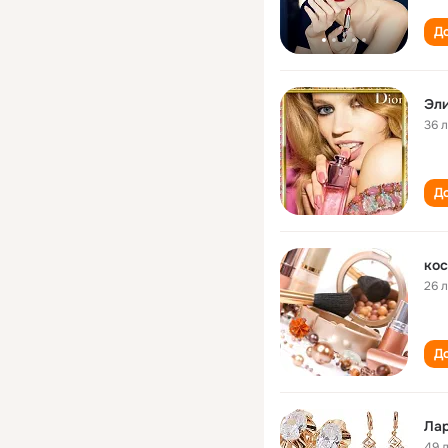
До
Эли
36 
До
кос
26 
До
Лар
49 