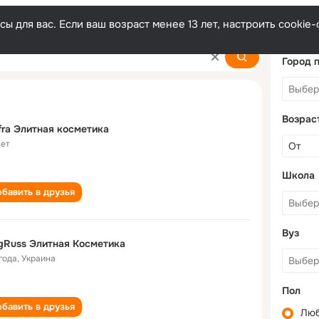
ы для вас. Если ваш возраст менее 13 лет, настроить cooki
ka
Город 
Возрас
fra Элитная косметика
лет
Школа
бавить в друзья
Вуз
Russ Элитная Косметика
года
,
Украина
Пол
бавить в друзья
Лю