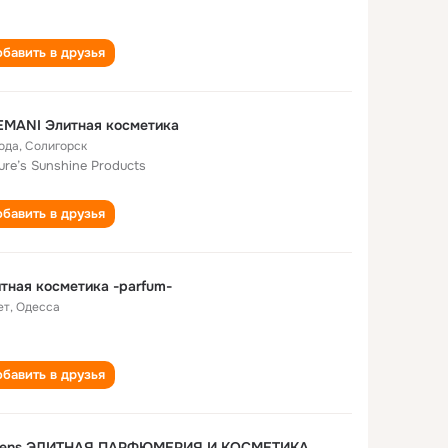
бавить в друзья
EMANI Элитная косметика
года
,
Солигорск
ure’s Sunshine Products
бавить в друзья
тная косметика -parfum-
ет
,
Одесса
бавить в друзья
sens ЭЛИТНАЯ ПАРФЮМЕРИЯ И КОСМЕТИКА