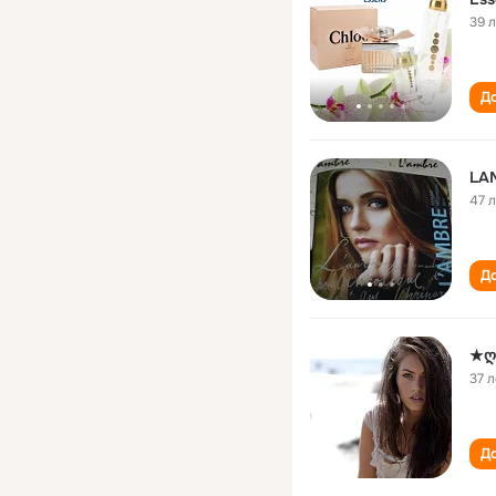
39 
До
LA
47 
До
★ღ
37 л
До