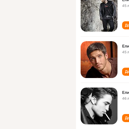
45 
До
Ели
45 
До
Ели
46 
До