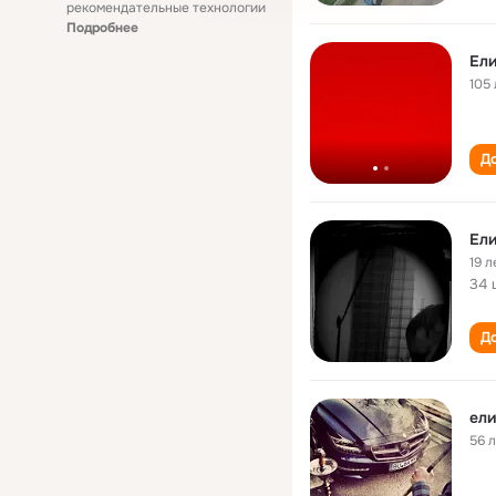
рекомендательные технологии
Подробнее
Ели
105 
До
Ели
19 л
34 
До
ели
56 