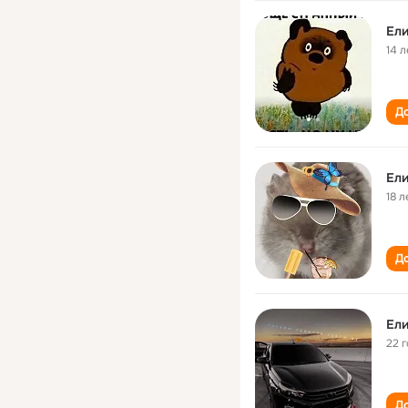
Ели
14 л
До
Ели
18 л
До
Ели
22 
До