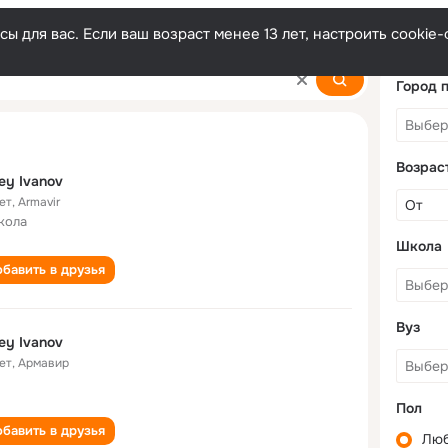
ы для вас. Если ваш возраст менее 13 лет, настроить cooki
Город 
Возрас
sey Ivanov
ет
,
Armavir
кола
Школа
бавить в друзья
Вуз
sey Ivanov
ет
,
Армавир
Пол
бавить в друзья
Лю