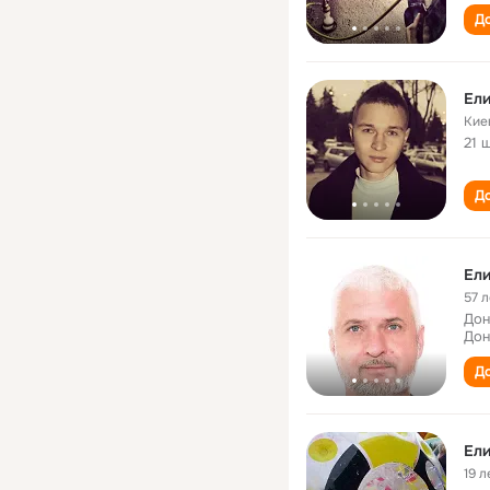
До
Ели
Кие
21 
До
Ели
57 л
Дон
Дон
До
Ели
19 л