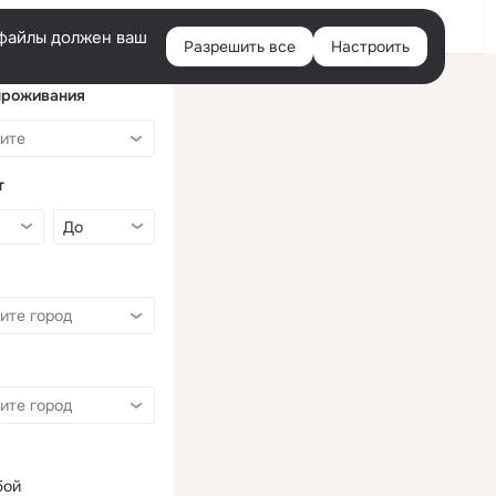
Войти
e-файлы должен ваш
Разрешить все
Настроить
Правая
колонка
проживания
т
бой