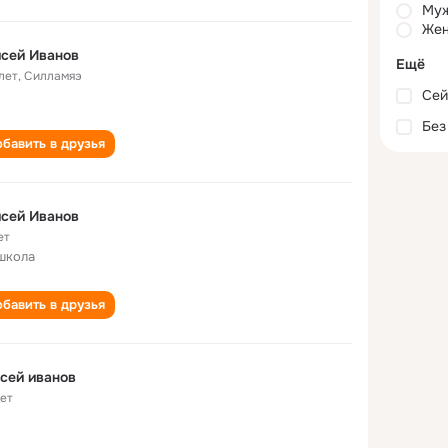
Му
Жен
сей Иванов
Ещё
лет
,
Силламяэ
Сей
Без
бавить в друзья
сей Иванов
ет
школа
бавить в друзья
сей иванов
лет