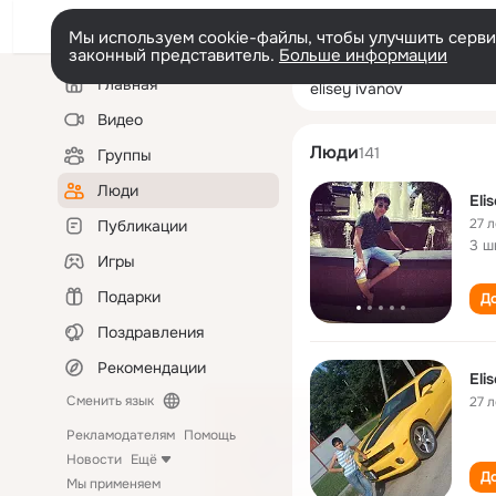
Мы используем cookie-файлы, чтобы улучшить сервис
законный представитель.
Больше информации
Левая
Поиск
Главная
elisey ivanov
колонка
по
людям
Видео
Люди
141
Группы
Люди
Eli
27 л
Публикации
3 ш
Игры
Подарки
До
Поздравления
Рекомендации
Eli
Сменить язык
27 л
Рекламодателям
Помощь
Новости
Ещё
До
Мы применяем