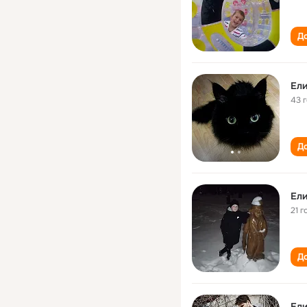
До
Ели
43 
До
Ели
21 г
До
Ели