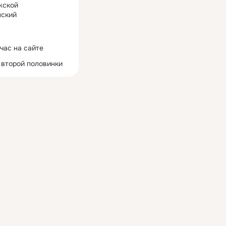
жской
ский
час на сайте
 второй половинки