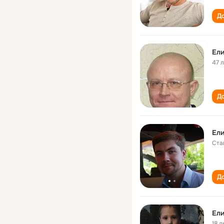
До
Ели
47 
До
Ели
Ста
До
Ели
18 л