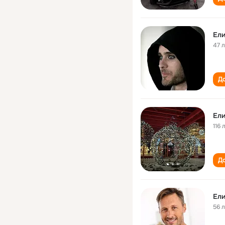
Ели
47 
До
Ели
116 
До
Ели
56 