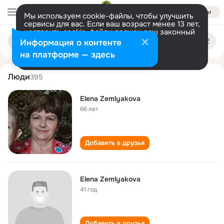
Войти
Мы используем cookie-файлы, чтобы улучшить
сервисы для вас. Если ваш возраст менее 13 лет,
настроить cookie-файлы должен ваш законный
elena zemlyakova
Поиск
представитель.
Больше информации
Информация о контенте
по
людям
Разрешить все
Настроить
на платформе — здесь
Люди
395
Elena Zemlyakova
66 лет
Добавить в друзья
Elena Zemlyakova
41 год
Добавить в друзья