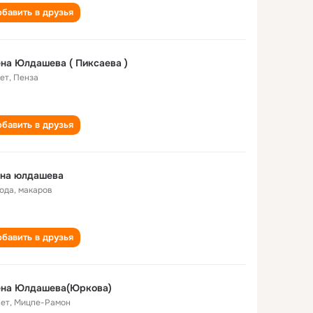
бавить в друзья
Елена Юлдашева ( Пиксаева )
лет
,
Пенза
бавить в друзья
ена юлдашева
года
,
макаров
бавить в друзья
ена Юлдашева(Юркова)
лет
,
Мицпе-Рамон