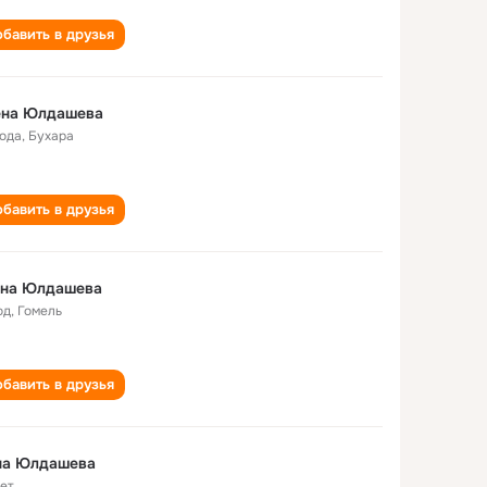
бавить в друзья
ена Юлдашева
года
,
Бухара
бавить в друзья
ена Юлдашева
од
,
Гомель
бавить в друзья
на Юлдашева
лет