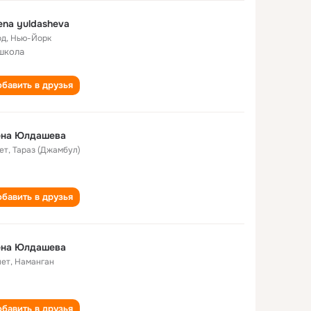
ena yuldasheva
од
,
Нью-Йорк
школа
бавить в друзья
ена Юлдашева
ет
,
Тараз (Джамбул)
бавить в друзья
ена Юлдашева
лет
,
Наманган
бавить в друзья