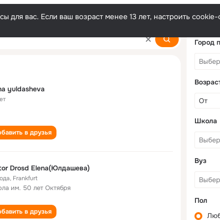
ы для вас. Если ваш возраст менее 13 лет, настроить cooki
a
Город 
Возрас
na yuldasheva
ет
Школа
бавить в друзья
Вуз
tor Drosd Elena(Юлдашева)
года
,
Frankfurt
ла им. 50 лет Октября
Пол
бавить в друзья
Лю