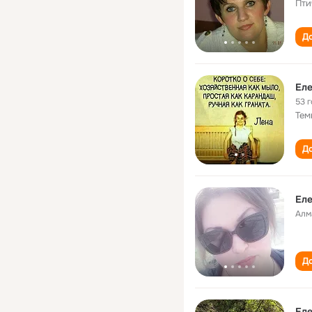
Пти
До
Ел
53 
Тем
До
Ел
Алм
До
Ел