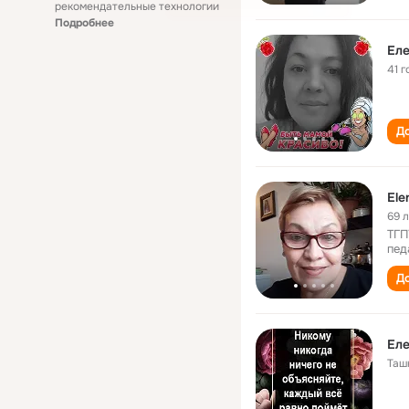
рекомендательные технологии
Подробнее
Ел
41 г
До
Ele
69 
ТГП
пед
До
Ел
Таш