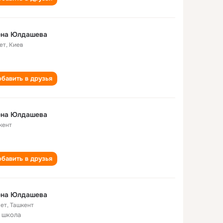
ена Юлдашева
ет
,
Киев
бавить в друзья
ена Юлдашева
кент
бавить в друзья
ена Юлдашева
лет
,
Ташкент
 школа