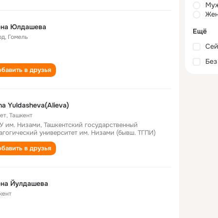
Му
Жен
ена Юлдашева
Ещё
од
,
Гомель
Сей
Без
бавить в друзья
na Yuldasheva(Alieva)
лет
,
Ташкент
У им. Низами, Ташкентский государственный
агогический университет им. Низами (бывш. ТГПИ)
бавить в друзья
ена Йулдашева
кент