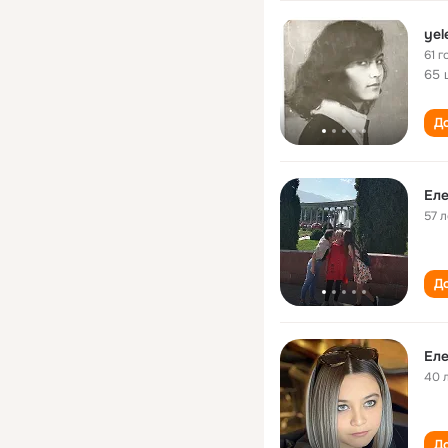
yel
61 г
65 
До
Ел
57 л
До
Ел
40 
До