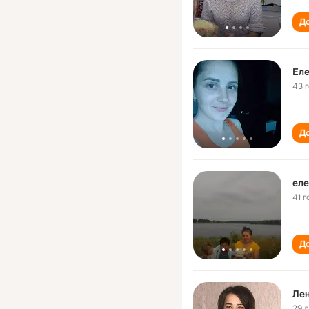
До
Ел
43 
До
ел
41 г
До
Ле
29 