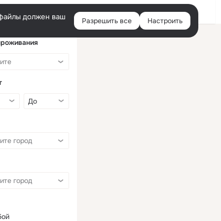
Войти
e-файлы должен ваш
Разрешить все
Настроить
Правая
колонка
проживания
т
бой