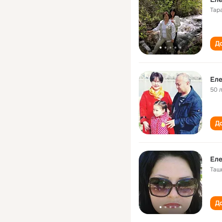
Тар
До
Еле
50 
До
Ел
Таш
До