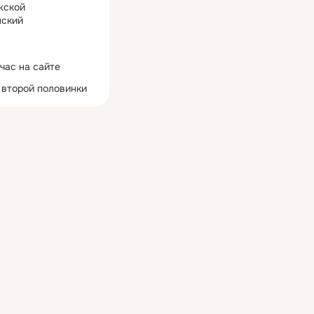
жской
ский
час на сайте
 второй половинки