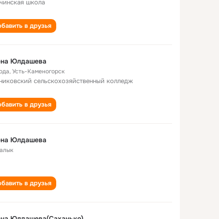
чинская школа
бавить в друзья
ена Юлдашева
года
,
Усть-Каменогорск
никовский сельскохозяйственный колледж
бавить в друзья
ена Юлдашева
алык
бавить в друзья
ена Юлдашева(Саханько)