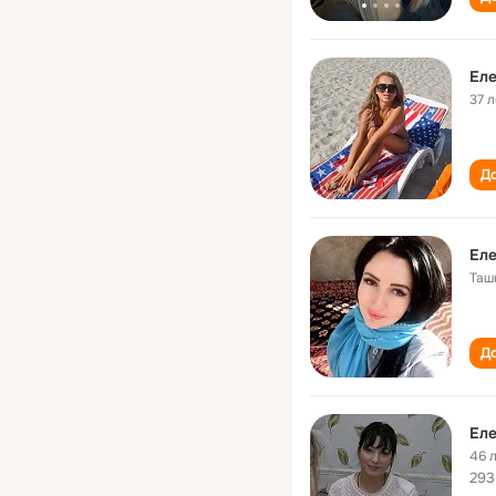
Ел
37 л
До
Ел
Таш
До
Ел
46 
293