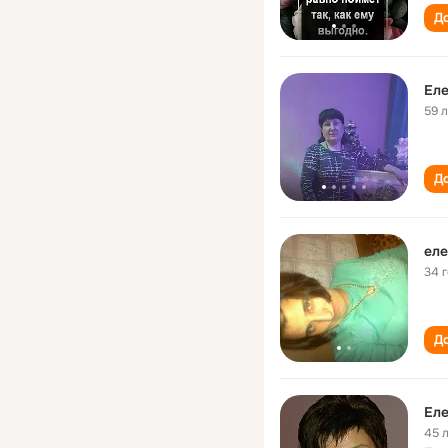
До
59 
До
ел
34 
До
Ел
45 