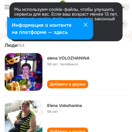
Войти
Мы используем cookie-файлы, чтобы улучшить
сервисы для вас. Если ваш возраст менее 13 лет,
настроить cookie-файлы должен ваш законный
elena volozhanina
Поиск
представитель.
Больше информации
Информация о контенте
по
людям
Разрешить все
Настроить
на платформе — здесь
Люди
154
elena VOLOZHANINA
58 лет
,
Челябинск
Добавить в друзья
Elena Volozhanina
58 лет
Добавить в друзья