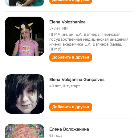
Elena Volozhanina
57 лет
,
NH
ПГМА им. ак. Е.А. Вагнера, Пермская
государственная медицинская академия
имени академика Е.А. Вагнера (бывш.
ПГМУ)
Добавить в друзья
Elena Volojanina Gonçalves
49 лет
,
Штутгарт
Добавить в друзья
Елена Воложанина
63 года