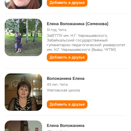
Добавить в друзья
Елена Воложанина (Семенова)
51 год
,
Чита
ЗабГГПУ им. Н.Г. Чернышевского,
Забайкальский государственный
гуманитарно-педагогический университет
им. Н.Г. Чернышевского (бывш. ЧГПИ)
Добавить в друзья
Воложанина Елена
45 лет
,
Чита
Улетовская школа
Добавить в друзья
Елена Воложанина