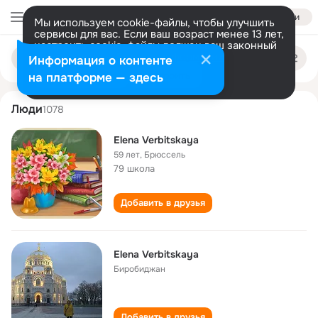
Войти
Мы используем cookie-файлы, чтобы улучшить
сервисы для вас. Если ваш возраст менее 13 лет,
настроить cookie-файлы должен ваш законный
elena verbitskaya
Поиск
представитель.
Больше информации
Информация о контенте
по
людям
Разрешить все
Настроить
на платформе — здесь
Люди
1078
Elena Verbitskaya
59 лет
,
Брюссель
79 школа
Добавить в друзья
Elena Verbitskaya
Биробиджан
Добавить в друзья