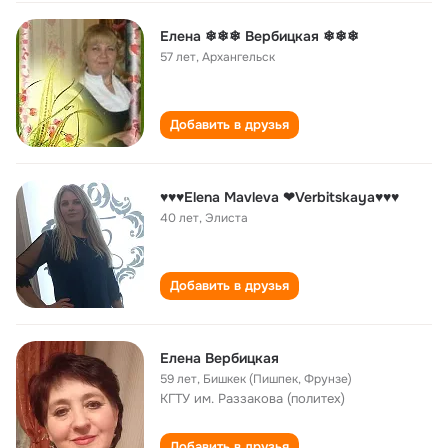
Елена ❄❄❄ Вербицкая ❄❄❄
57 лет
,
Архангельск
Добавить в друзья
♥♥♥Elena Mavleva ❤Verbitskaya♥♥♥
40 лет
,
Элиста
Добавить в друзья
Елена Вербицкая
59 лет
,
Бишкек (Пишпек, Фрунзе)
КГТУ им. Раззакова (политех)
Добавить в друзья