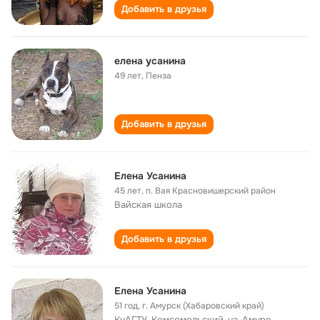
Добавить в друзья
елена усанина
49 лет
,
Пенза
Добавить в друзья
Елена Усанина
45 лет
,
п. Вая Красновишерский район
Вайская школа
Добавить в друзья
Елена Усанина
51 год
,
г. Амурск (Хабаровский край)
КнАГТУ, Комсомольский-на-Амуре