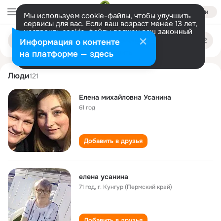
Войти
Мы используем cookie-файлы, чтобы улучшить
сервисы для вас. Если ваш возраст менее 13 лет,
настроить cookie-файлы должен ваш законный
elena usanina
Поиск
представитель.
Больше информации
Информация о контенте
по
людям
Разрешить все
Настроить
на платформе — здесь
Люди
121
Елена михайловна Усанина
61 год
Добавить в друзья
елена усанина
71 год
,
г. Кунгур (Пермский край)
Добавить в друзья