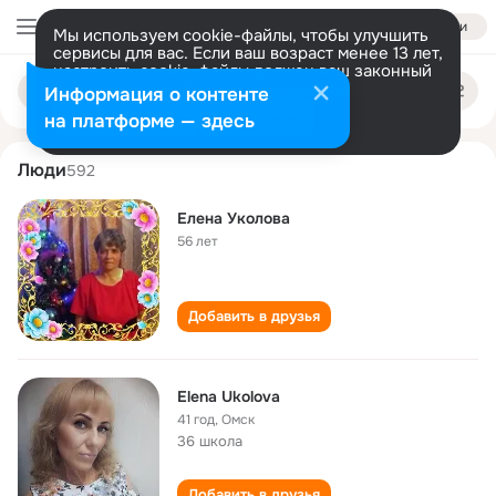
Войти
Мы используем cookie-файлы, чтобы улучшить
сервисы для вас. Если ваш возраст менее 13 лет,
настроить cookie-файлы должен ваш законный
elena ukolova
Поиск
представитель.
Больше информации
Информация о контенте
по
людям
Разрешить все
Настроить
на платформе — здесь
Люди
592
Елена Уколова
56 лет
Добавить в друзья
Elena Ukolova
41 год
,
Омск
36 школа
Добавить в друзья