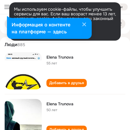
Войти
Мы используем cookie-файлы, чтобы улучшить
сервисы для вас. Если ваш возраст менее 13 лет,
настроить cookie-файлы должен ваш законный
elena trunova
Поиск
представитель.
Больше информации
Информация о контенте
по
людям
Разрешить все
Настроить
на платформе — здесь
Люди
885
Elena Trunova
55 лет
Добавить в друзья
Elena Trunova
50 лет
Добавить в друзья