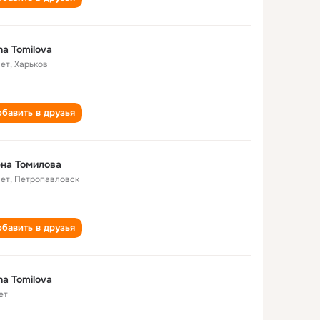
na Tomilova
лет
,
Харьков
бавить в друзья
на Томилова
лет
,
Петропавловск
бавить в друзья
na Tomilova
ет