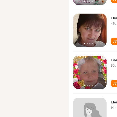
Ele
46 
До
Еле
50 
До
Ele
14 л