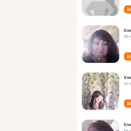
До
Еле
55 
До
20 
До
Еле
55 