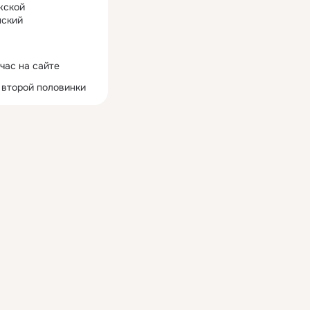
жской
ский
час на сайте
 второй половинки