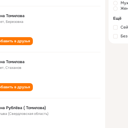
Му
Жен
на Томилова
Ещё
лет
,
Березовка
Сей
Без
бавить в друзья
на Томилова
лет
,
Стаханов
бавить в друзья
на Рублёва ( Томилова)
Кушва (Свердловская область)