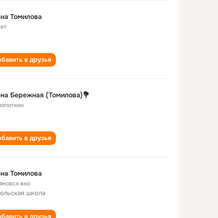
на Томилова
лет
бавить в друзья
на Бережная (Томилова)💐
Кропоткин
бавить в друзья
на Томилова
яновск вко
ольская школа
бавить в друзья