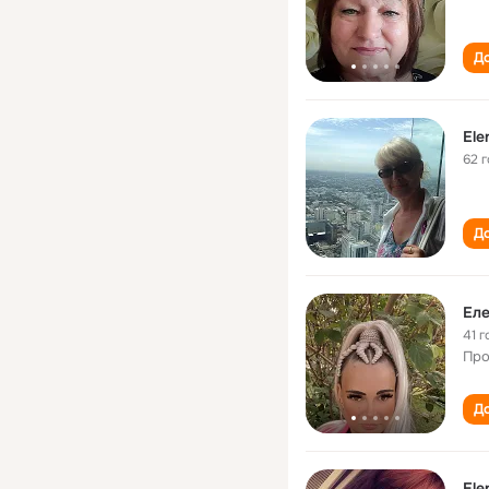
До
Ele
62 
До
Еле
41 г
Про
До
Ele