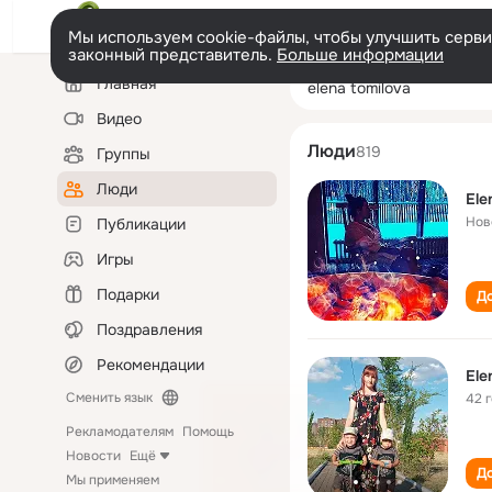
Мы используем cookie-файлы, чтобы улучшить сервис
законный представитель.
Больше информации
Левая
Поиск
Главная
elena tomilova
колонка
по
людям
Видео
Люди
819
Группы
Люди
Ele
Нов
Публикации
Игры
Подарки
До
Поздравления
Рекомендации
Ele
Сменить язык
42 
Рекламодателям
Помощь
Новости
Ещё
До
Мы применяем