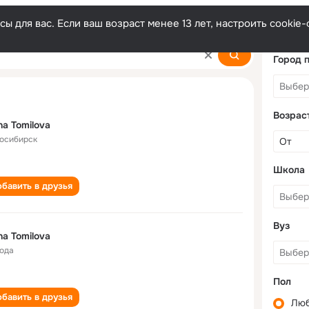
ы для вас. Если ваш возраст менее 13 лет, настроить cooki
Город 
Возрас
na Tomilova
осибирск
Школа
бавить в друзья
Вуз
na Tomilova
года
Пол
бавить в друзья
Лю