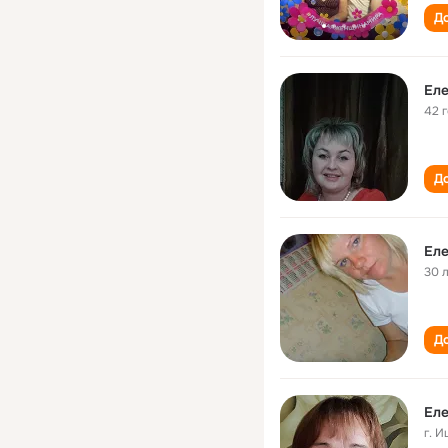
До
Еле
42 
До
Еле
30 
До
г. 