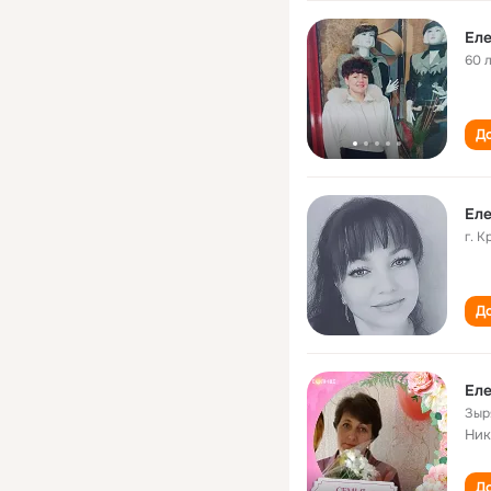
Еле
60 
До
Еле
г. 
До
Еле
Зыр
Ник
До