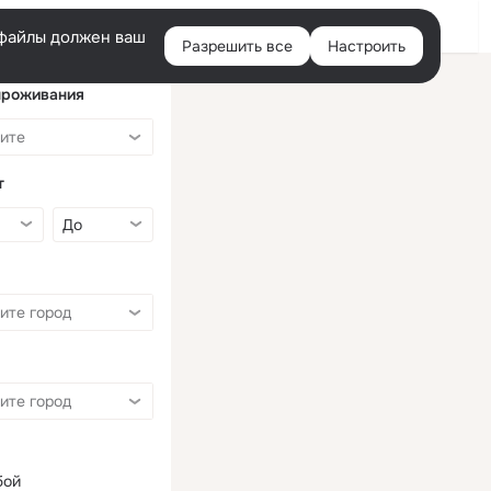
Войти
e-файлы должен ваш
Разрешить все
Настроить
Правая
колонка
проживания
т
бой