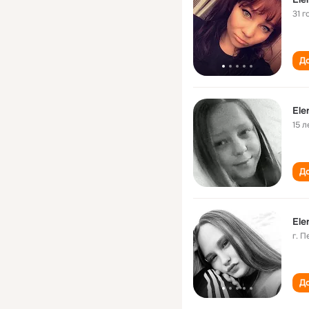
31 г
До
Ele
15 л
До
Ele
г. 
До