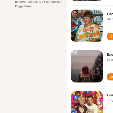
рекомендательные технологии
Подробнее
Еле
46 
До
Еле
56 
До
Еле
г. 