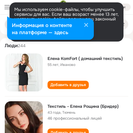
Войти
Мы используем cookie-файлы, чтобы улучшить
сервисы для вас. Если ваш возраст менее 13 лет,
настроить cookie-файлы должен ваш законный
elena tekstil
Поиск
представитель.
Больше информации
Информация о контенте
по
людям
Разрешить все
Настроить
на платформе — здесь
Люди
244
Елена KomFort ( домашний текстиль)
55 лет
,
Иваново
Добавить в друзья
Текстиль - Елена Рощина (Бридер)
43 года
,
Тюмень
46 профессиональный лицей
Добавить в друзья