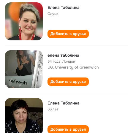
Елена Таболина
Слуцк
Добавить в друзья
елена таболина
54 года
,
Лондон
UG, University of Greenwich
Добавить в друзья
Елена Таболина
66 лет
Добавить в друзья