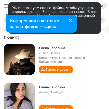
Войти
Мы используем cookie-файлы, чтобы улучшить
сервисы для вас. Если ваш возраст менее 13 лет,
настроить cookie-файлы должен ваш законный
elena tabolina
Поиск
представитель.
Больше информации
Информация о контенте
по
людям
Разрешить все
Настроить
на платформе — здесь
Люди
172
Елена Таболина
26 лет
,
Москва
Детская музыкальная школа (м.
Бабушкинская)
Добавить в друзья
Елена Таболина
45 лет
,
Оренбург
Добавить в друзья