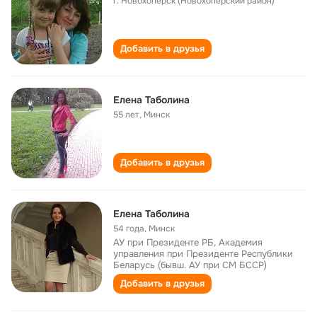
г. Новохоперск (Новохоперский район)
Добавить в друзья
Елена Таболина
55 лет
,
Минск
Добавить в друзья
Елена Таболина
54 года
,
Минск
АУ при Президенте РБ, Академия
управления при Президенте Республики
Беларусь (бывш. АУ при СМ БССР)
Добавить в друзья