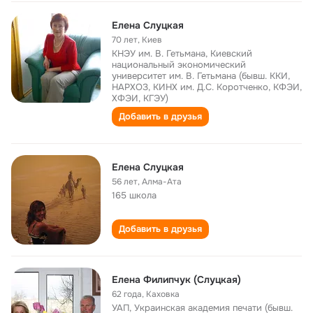
Елена Слуцкая
70 лет
,
Киев
КНЭУ им. В. Гетьмана, Киевский
национальный экономический
университет им. В. Гетьмана (бывш. ККИ,
НАРХОЗ, КИНХ им. Д.С. Коротченко, КФЭИ,
ХФЭИ, КГЭУ)
Добавить в друзья
Елена Слуцкая
56 лет
,
Алма-Ата
165 школа
Добавить в друзья
Елена Филипчук (Слуцкая)
62 года
,
Каховка
УАП, Украинская академия печати (бывш.