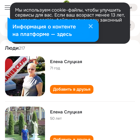
Войти
Мы используем cookie-файлы, чтобы улучшить
сервисы для вас. Если ваш возраст менее 13 лет,
настроить cookie-файлы должен ваш законный
elena slutskaya
Поиск
представитель.
Больше информации
Информация о контенте
по
людям
Разрешить все
Настроить
на платформе — здесь
Люди
217
Елена Слуцкая
71 год
Добавить в друзья
Елена Слуцкая
50 лет
Добавить в друзья