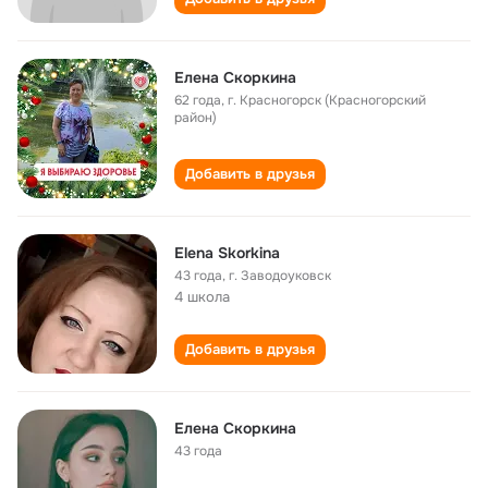
Елена Скоркина
62 года
,
г. Красногорск (Красногорский
район)
Добавить в друзья
Elena Skorkina
43 года
,
г. Заводоуковск
4 школа
Добавить в друзья
Елена Скоркина
43 года