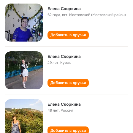
Елена Скоркина
62 года
,
пгт. Мостовской (Мостовский район)
Добавить в друзья
Елена Скоркина
29 лет
,
Курск
Добавить в друзья
Елена Скоркина
49 лет
,
Россия
Добавить в друзья