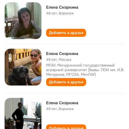
Елена Скоркина
48 лет
,
Воронеж
Добавить в друзья
Елена Скоркина
49 лет
,
Москва
МГАУ, Мичуринский государственный
аграрный университет (бывш. ПОИ им. И.В.
Мичурина, МГСХА, МичГАУ)
Добавить в друзья
Елена Скоркина
49 лет
,
Воронеж
Добавить в друзья