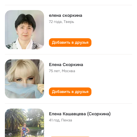
елена скоркина
72 года
,
Тверь
Добавить в друзья
Елена Скоркина
75 лет
,
Москва
Добавить в друзья
Елена Кашавцева (Скоркина)
41 год
,
Пенза