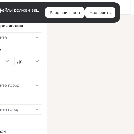
Войти
e-файлы должен ваш
Разрешить все
Настроить
Правая
колонка
проживания
т
бой