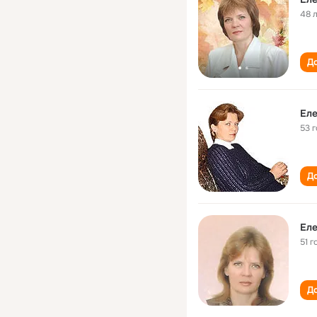
48 
До
Еле
53 
До
Еле
51 г
До