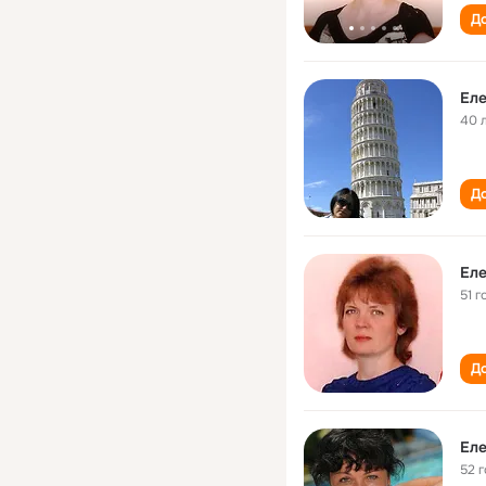
До
Еле
40 
До
Еле
51 г
До
Еле
52 