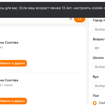
ы для вас. Если ваш возраст менее 13 лет, настроить cooki
Город 
Возрас
на Скатова
лет
Школа
бавить в друзья
Вуз
на Скатова
ет
,
Киров
Пол
бавить в друзья
Лю