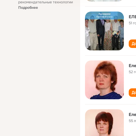
рекомендательные технологии
Подробнее
ЕЛ
51 г
До
Еле
52 
До
Еле
55 