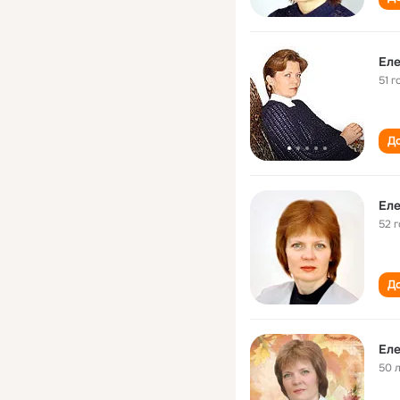
Еле
51 г
До
Еле
52 
До
Еле
50 