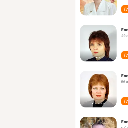
До
Еле
49 
До
Еле
56 
До
Еле
г. 