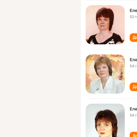
Еле
53 
До
Еле
54 
До
Еле
54 
До