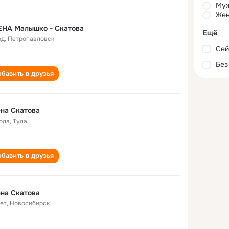
Му
Жен
ЕНА Малышко - Скатова
Ещё
од
,
Петропавловск
Сей
Без
бавить в друзья
на Скатова
года
,
Тула
бавить в друзья
на Скатова
лет
,
Новосибирск