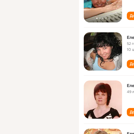
До
Еле
52 
10 
До
Еле
49 
До
Еле