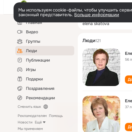
Мы используем cookie-файлы, чтобы улучшить сервис
законный представитель.
Больше информации
Левая
Поиск
Главная
elena skatova
колонка
по
людям
Видео
Люди
121
Группы
Люди
Еле
56 
Публикации
Игры
Подарки
До
Поздравления
Рекомендации
Еле
Сменить язык
37 л
Рекламодателям
Помощь
Новости
Ещё
До
Мы применяем