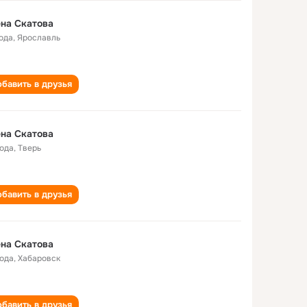
на Скатова
года
,
Ярославль
бавить в друзья
на Скатова
года
,
Тверь
бавить в друзья
на Скатова
года
,
Хабаровск
бавить в друзья