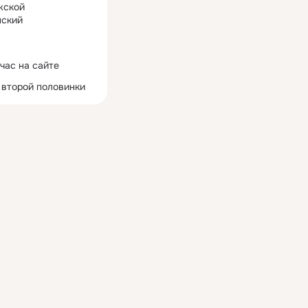
жской
ский
час на сайте
 второй половинки