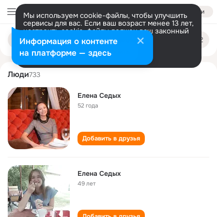
Войти
Мы используем cookie-файлы, чтобы улучшить
сервисы для вас. Если ваш возраст менее 13 лет,
настроить cookie-файлы должен ваш законный
elena sedykh
Поиск
представитель.
Больше информации
Информация о контенте
по
людям
Разрешить все
Настроить
на платформе — здесь
Люди
733
Елена Седых
52 года
Добавить в друзья
Елена Седых
49 лет
Добавить в друзья