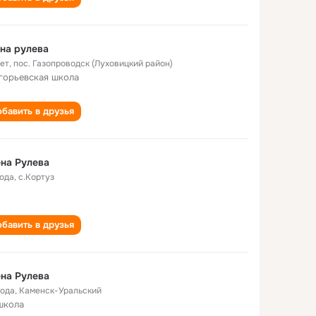
на рулева
лет
,
пос. Газопроводск (Луховицкий район)
горьевская школа
бавить в друзья
на Рулева
года
,
с.Кортуз
бавить в друзья
на Рулева
года
,
Каменск-Уральский
школа