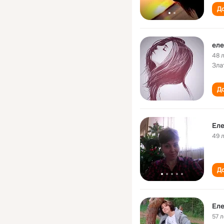
До
еле
48 
Зла
До
Еле
49 
До
Еле
57 л