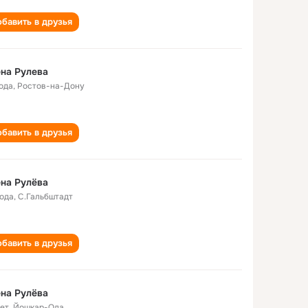
бавить в друзья
на Рулева
года
,
Ростов-на-Дону
бавить в друзья
на Рулёва
года
,
С.Гальбштадт
бавить в друзья
на Рулёва
лет
,
Йошкар-Ола