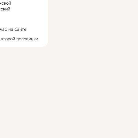
жской
ский
час на сайте
 второй половинки