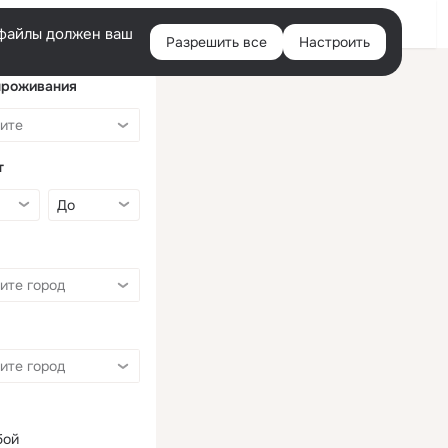
Войти
e-файлы должен ваш
Разрешить все
Настроить
Правая
колонка
проживания
т
бой