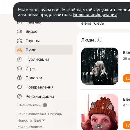
Мы используем cookie-файлы, чтобы улучшить сервис
законный представитель.
Больше информации
Левая
Поиск
Главная
elena ruleva
колонка
по
людям
Видео
Люди
303
Группы
Люди
Ele
25 
Публикации
Игры
Подарки
До
Поздравления
Рекомендации
Ele
Сменить язык
44 
Рекламодателям
Помощь
Новости
Ещё
До
Мы применяем