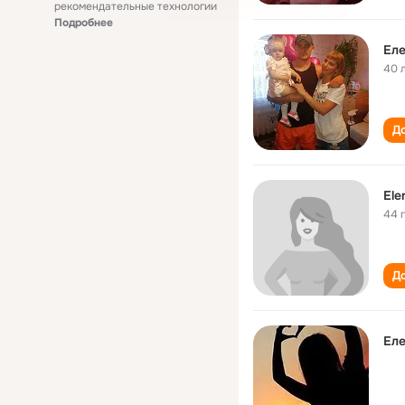
рекомендательные технологии
Подробнее
Еле
40 
До
Ele
44 
До
Еле