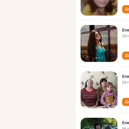
До
Еле
33 
До
Еле
54 
До
Еле
56 