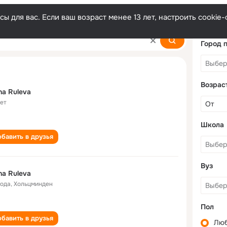
ы для вас. Если ваш возраст менее 13 лет, настроить cooki
Город 
Возрас
na Ruleva
лет
Школа
бавить в друзья
Вуз
na Ruleva
года
,
Хольцминден
Пол
бавить в друзья
Лю