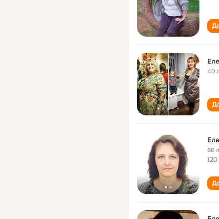
До
Еле
40 
До
Еле
60 
120
До
Еле