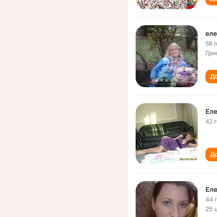
еле
58 
Гри
До
Еле
42 
До
Еле
44 
25 