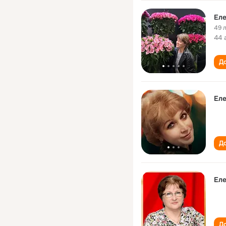
Еле
49 
44 
До
Еле
До
Еле
До