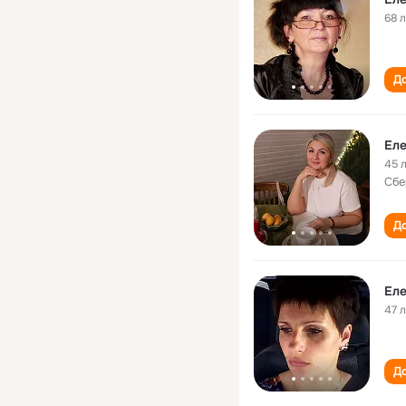
68 
До
Еле
45 
Сбе
До
Еле
47 
До