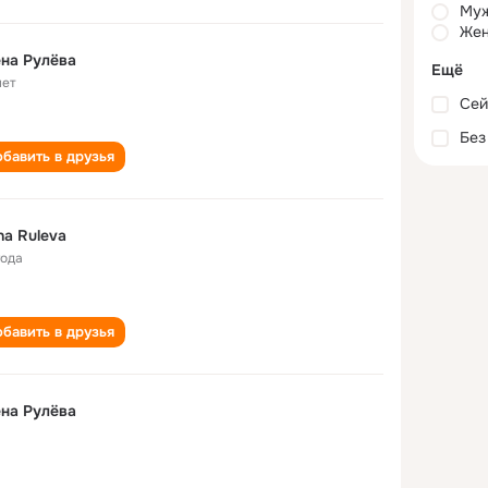
Му
Жен
на Рулëва
Ещё
лет
Сей
Без
бавить в друзья
na Ruleva
года
бавить в друзья
на Рулёва