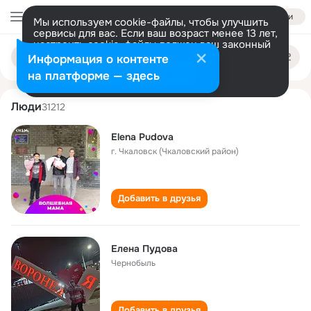
Войти
Мы используем cookie-файлы, чтобы улучшить
сервисы для вас. Если ваш возраст менее 13 лет,
настроить cookie-файлы должен ваш законный
elena pudova
Поиск
представитель.
Больше информации
Информация о контенте
по
людям
Разрешить все
Настроить
на платформе — здесь
Люди
31212
Elena Pudova
г. Чкаловск (Чкаловский район)
Добавить в друзья
Елена Пудова
Чернобыль
Добавить в друзья