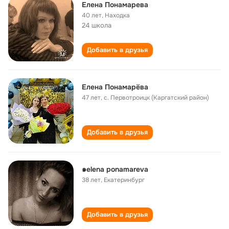
Елена Понамарева
40 лет
,
Находка
24 школа
Добавить в друзья
Елена Понамарёва
47 лет
,
с. Первотроицк (Каргатский район)
Добавить в друзья
๑elena ponamareva
38 лет
,
Екатеринбург
Добавить в друзья