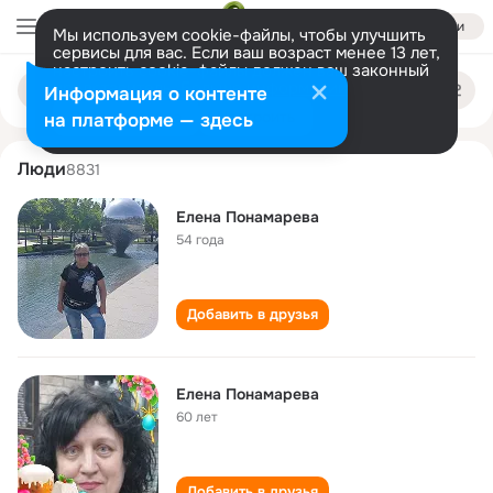
Войти
Мы используем cookie-файлы, чтобы улучшить
сервисы для вас. Если ваш возраст менее 13 лет,
настроить cookie-файлы должен ваш законный
elena ponamareva
Поиск
представитель.
Больше информации
Информация о контенте
по
людям
Разрешить все
Настроить
на платформе — здесь
Люди
8831
Елена Понамарева
54 года
Добавить в друзья
Елена Понамарева
60 лет
Добавить в друзья