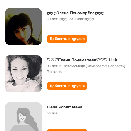
ღღღЭлена Понамарёваღღღ
69 лет
,
ღღღБольшевикღღღ
Добавить в друзья
♡♡♡Елена Понамарева♡♡♡ Н-Ф
36 лет
,
г. Новокузнецк (Кемеровская область)
9 школа
Добавить в друзья
Elena Ponamareva
56 лет