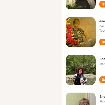
До
еле
гус
Тре
До
Еле
49 
До
Ел
38 