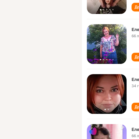
До
Еле
66 
До
Еле
34 
До
Еле
66 