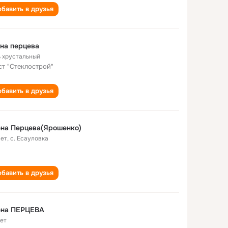
бавить в друзья
на перцева
ь хрустальный
ст "Стеклострой"
бавить в друзья
на Перцева(Ярошенко)
лет
,
с. Есауловка
бавить в друзья
ена ПЕРЦЕВА
лет