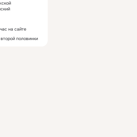
жской
ский
час на сайте
 второй половинки