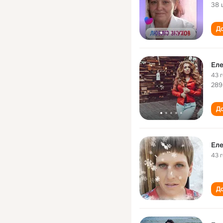
38 
До
Еле
43 
289
До
Еле
43 
До