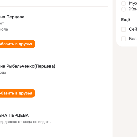
Му
Жен
на Перцева
Ещё
лет
Сей
кола
Без
бавить в друзья
на Рыбальченко(Перцева)
года
бавить в друзья
ЕНА ПЕРЦЕВА
од
,
далеко от сюда не видать