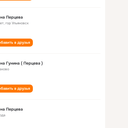
на Перцева
лет
,
гор Ульяновск
бавить в друзья
на Гунина ( Перцева )
аково
бавить в друзья
на Перцева
года