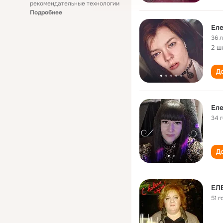
рекомендательные технологии
Подробнее
Еле
36 
2 ш
До
Еле
34 
До
ЕЛ
51 г