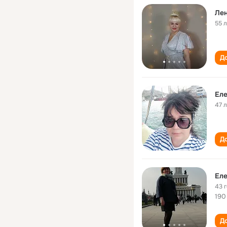
Ле
55 
До
Еле
47 
До
Еле
43 
190
До