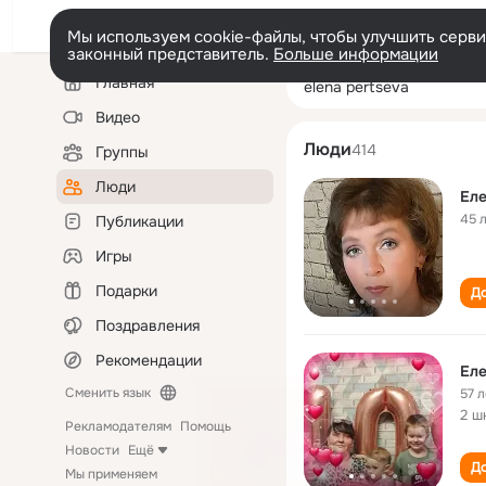
Мы используем cookie-файлы, чтобы улучшить сервис
законный представитель.
Больше информации
Левая
Поиск
Главная
elena pertseva
колонка
по
людям
Видео
Люди
414
Группы
Люди
Еле
45 
Публикации
Игры
Подарки
До
Поздравления
Рекомендации
Еле
Сменить язык
57 л
2 ш
Рекламодателям
Помощь
Новости
Ещё
До
Мы применяем