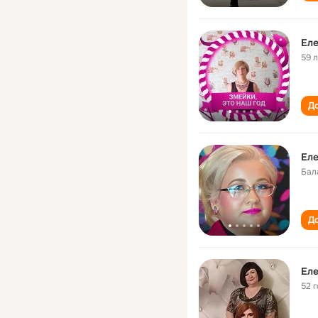
Еле
59 
До
Еле
Бал
До
Еле
52 