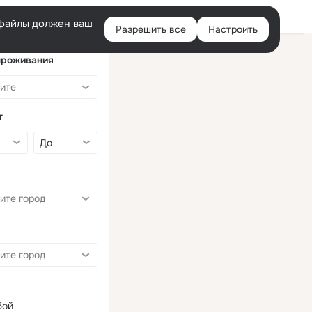
Войти
e-файлы должен ваш
Разрешить все
Настроить
Правая
колонка
проживания
т
бой