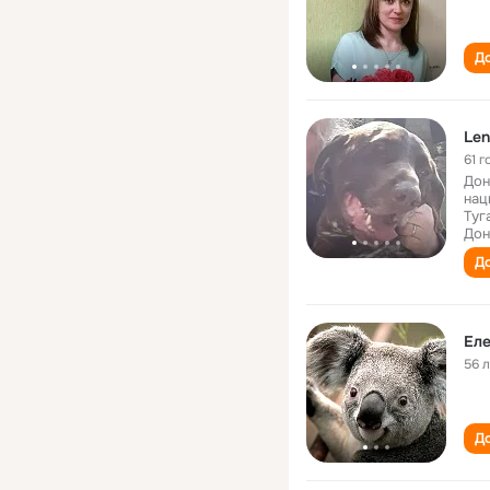
До
Len
61 г
Дон
нац
Туг
Дон
До
Еле
56 
До