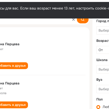
ы для вас. Если ваш возраст менее 13 лет, настроить cooki
Город 
Возрас
на Перцева
лет
Школа
бавить в друзья
Вуз
на Перцева
ет
кола
Пол
бавить в друзья
Лю