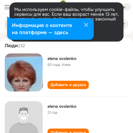
Войти
Мы используем cookie-файлы, чтобы улучшить
сервисы для вас. Если ваш возраст менее 13 лет,
настроить cookie-файлы должен ваш законный
elena ovsienko
Поиск
представитель.
Больше информации
Информация о контенте
по
людям
Разрешить все
Настроить
на платформе — здесь
Люди
232
elena ovsienko
63 года
,
Киев
Добавить в друзья
elena ovsienko
21 год
Добавить в друзья