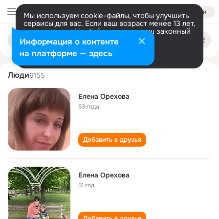
Войти
Мы используем cookie-файлы, чтобы улучшить
сервисы для вас. Если ваш возраст менее 13 лет,
настроить cookie-файлы должен ваш законный
elena orekhova
Поиск
представитель.
Больше информации
Информация о контенте
по
людям
Разрешить все
Настроить
на платформе — здесь
Люди
6155
Елена Орехова
53 года
Добавить в друзья
Елена Орехова
51 год
Добавить в друзья