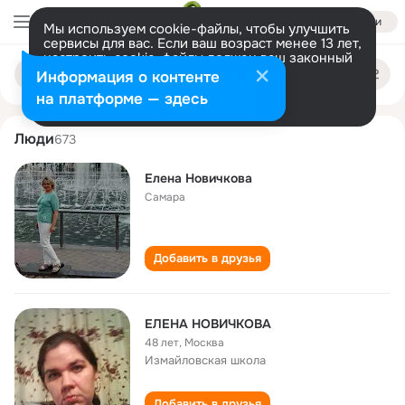
Войти
Мы используем cookie-файлы, чтобы улучшить
сервисы для вас. Если ваш возраст менее 13 лет,
настроить cookie-файлы должен ваш законный
elena novichkova
Поиск
представитель.
Больше информации
Информация о контенте
по
людям
Разрешить все
Настроить
на платформе — здесь
Люди
673
Елена Новичкова
Самара
Добавить в друзья
ЕЛЕНА НОВИЧКОВА
48 лет
,
Москва
Измайловская школа
Добавить в друзья