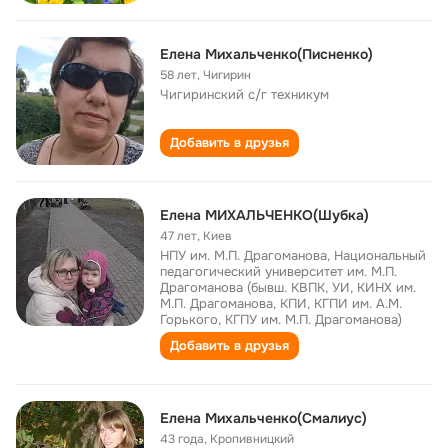
Елена Михальченко(Писненко)
58 лет
,
Чигирин
Чигиринский с/г техникум
Добавить в друзья
Елена МИХАЛЬЧЕНКО(Шубка)
47 лет
,
Киев
НПУ им. М.П. Драгоманова, Национальный
педагогический университет им. М.П.
Драгоманова (бывш. КВПК, УИ, КИНХ им.
М.П. Драгоманова, КПИ, КГПИ им. А.М.
Горького, КГПУ им. М.П. Драгоманова)
Добавить в друзья
Елена Михальченко(Смалиус)
43 года
,
Кропивницкий