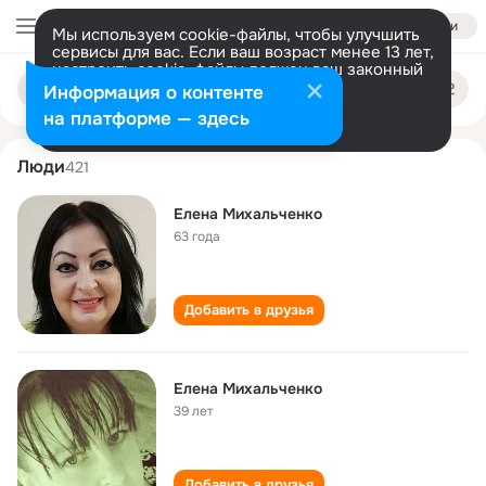
Войти
Мы используем cookie-файлы, чтобы улучшить
сервисы для вас. Если ваш возраст менее 13 лет,
настроить cookie-файлы должен ваш законный
elena mikhalchenko
Поиск
представитель.
Больше информации
Информация о контенте
по
людям
Разрешить все
Настроить
на платформе — здесь
Люди
421
Елена Михальченко
63 года
Добавить в друзья
Елена Михальченко
39 лет
Добавить в друзья