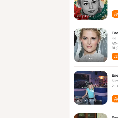
До
Ел
44 
АТи
ВЦС
До
Ел
51 г
2 ш
До
Ел