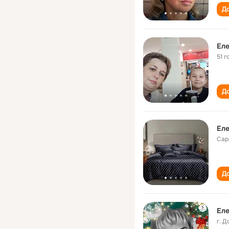
До
Ел
51 г
До
Ел
Сар
До
Ел
г. 