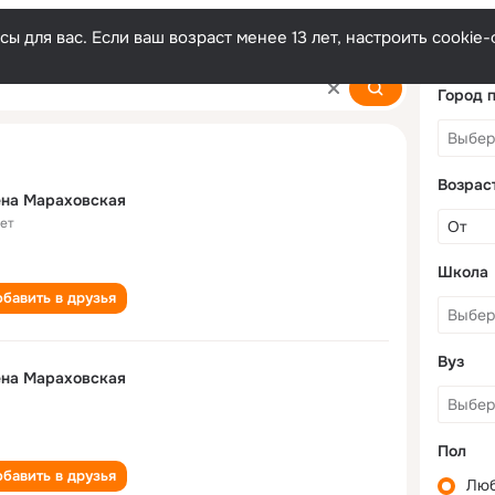
ы для вас. Если ваш возраст менее 13 лет, настроить cooki
skaya
Город 
Возрас
ена Мараховская
лет
Школа
бавить в друзья
Вуз
ена Мараховская
Пол
бавить в друзья
Лю