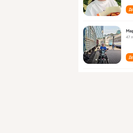
До
Ма
47 
До
Ел
54 
До
Ел
59 