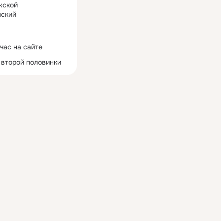
жской
ский
час на сайте
 второй половинки