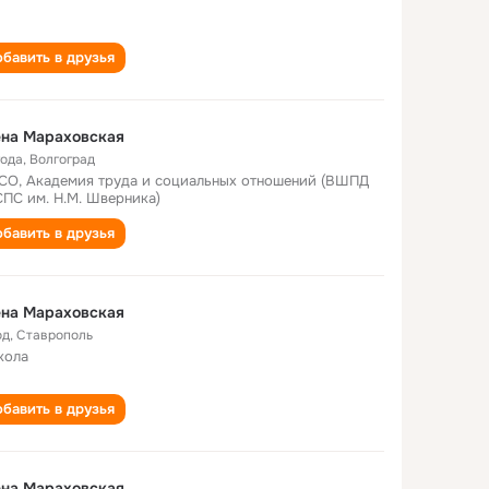
бавить в друзья
ена Мараховская
года
,
Волгоград
СО, Академия труда и социальных отношений (ВШПД
ПС им. Н.М. Шверника)
бавить в друзья
ена Мараховская
од
,
Ставрополь
кола
бавить в друзья
ена Мараховская