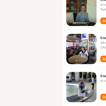
41 г
Тул
До
Ел
49 
ОАО
До
Ел
41 г
До