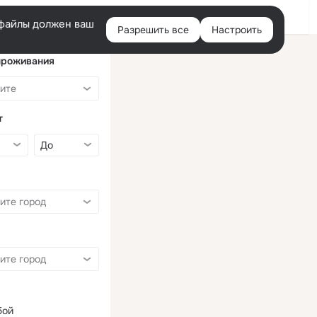
Войти
e-файлы должен ваш
Разрешить все
Настроить
Правая
колонка
проживания
т
бой