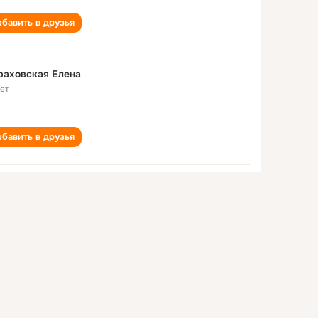
бавить в друзья
раховская Елена
лет
бавить в друзья
ена Мараховская
года
,
Бельско-Бяла
бавить в друзья
ена Мараховская
лет
,
Харьков