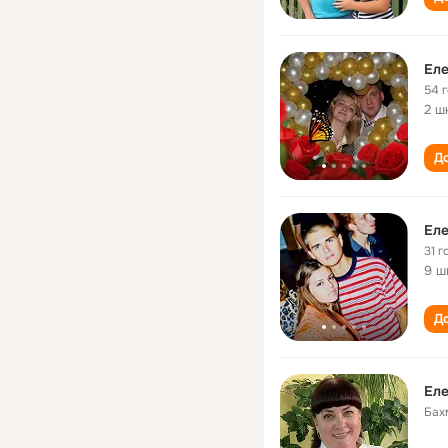
Ел
54 
2 ш
До
Ел
31 г
9 ш
До
Еле
Бах