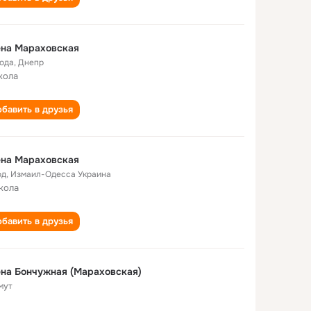
ена Мараховская
года
,
Днепр
кола
бавить в друзья
ена Мараховская
од
,
Измаил-Одесса Украина
кола
бавить в друзья
на Бончужная (Мараховская)
мут