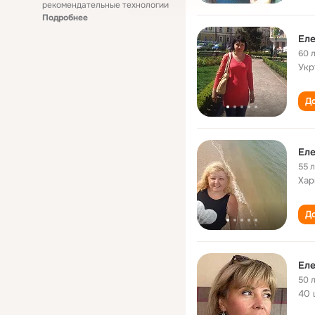
рекомендательные технологии
Подробнее
Еле
60 
Укр
До
Еле
55 
Хар
До
Еле
50 
40 