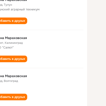
од
,
Тулун
унский аграрный техникум
бавить в друзья
ена Мараховская
лет
,
Калининград
 "Салют"
бавить в друзья
ена Мараховская
од
,
Волгоград
бавить в друзья