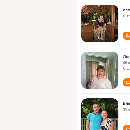
еле
61 г
До
Ле
65 
6 ш
До
Ел
35 
До