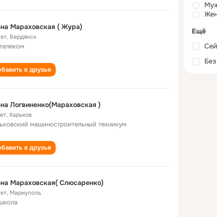
Му
Жен
на Мараховская ( Жура)
Ещё
лет
,
Бердянск
Сей
телеком
Без
бавить в друзья
на Логвиненко(Мараховская )
лет
,
Харьков
ьковский машиностроительный техникум
бавить в друзья
на Мараховская( Слюсаренко)
лет
,
Мариуполь
школа