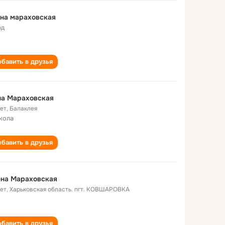
на мараховская
од
бавить в друзья
на Мараховская
лет
,
Балаклея
кола
бавить в друзья
ена Мараховская
лет
,
Харьковская область. пгт. КОВШАРОВКА
бавить в друзья