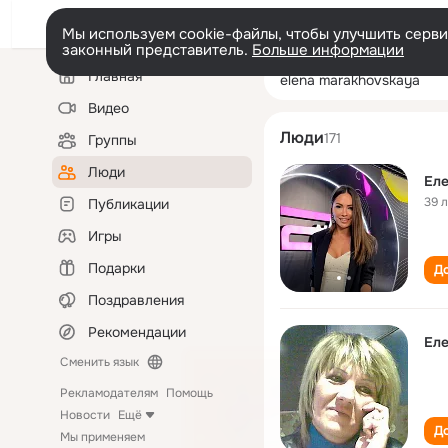
Мы используем cookie-файлы, чтобы улучшить сервис
законный представитель.
Больше информации
Левая
Поиск
Главная
elena marakhov
колонка
по
людям
Видео
Люди
171
Группы
Люди
Ел
39 
Публикации
Игры
Подарки
До
Поздравления
Рекомендации
Ел
Сменить язык
Рекламодателям
Помощь
Новости
Ещё
До
Мы применяем