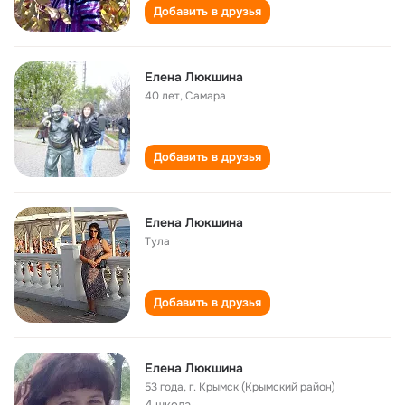
Добавить в друзья
Елена Люкшина
40 лет
,
Самара
Добавить в друзья
Елена Люкшина
Тула
Добавить в друзья
Елена Люкшина
53 года
,
г. Крымск (Крымский район)
4 школа