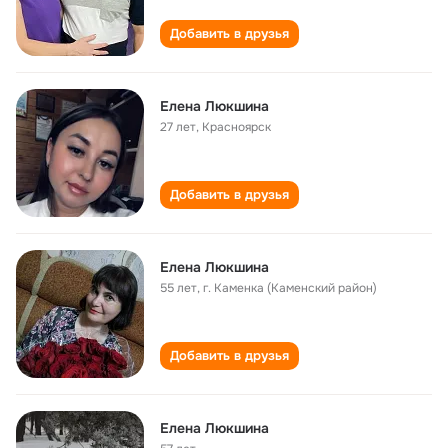
Добавить в друзья
Елена Люкшина
27 лет
,
Красноярск
Добавить в друзья
Елена Люкшина
55 лет
,
г. Каменка (Каменский район)
Добавить в друзья
Елена Люкшина