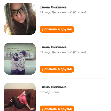
Елена Люкшина
32 года
,
Державинск-1 (Степной)
Добавить в друзья
Елена Люкшина
32 года
,
Державинск-1 (Степной)
Добавить в друзья
Елена Люкшина
32 года
,
Есиль
Добавить в друзья