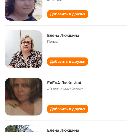
Добавить в друзья
Елена Люкшина
Пенза
Добавить в друзья
ЕлЕнА ЛюКшИнА
40 лет
,
с.михайловка
Добавить в друзья
Елена Люкшина