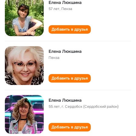
Елена Люкшина
57 лет
,
Пенза
Добавить в друзья
Eлена Люкшина
Пенза
Добавить в друзья
Елена Люкшина
55 лет
,
г. Сердобск (Сердобский район)
Добавить в друзья