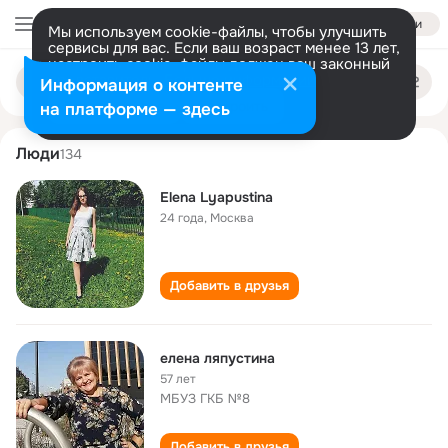
Войти
Мы используем cookie-файлы, чтобы улучшить
сервисы для вас. Если ваш возраст менее 13 лет,
настроить cookie-файлы должен ваш законный
elena lyapustina
Поиск
представитель.
Больше информации
Информация о контенте
по
людям
Разрешить все
Настроить
на платформе — здесь
Люди
134
Elena Lyapustina
24 года
,
Москва
Добавить в друзья
елена ляпустина
57 лет
МБУЗ ГКБ №8
Добавить в друзья