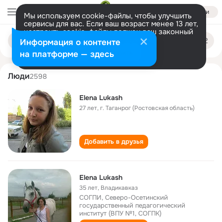
Войти
Мы используем cookie-файлы, чтобы улучшить
сервисы для вас. Если ваш возраст менее 13 лет,
настроить cookie-файлы должен ваш законный
elena lukash
Поиск
представитель.
Больше информации
Информация о контенте
по
людям
Разрешить все
Настроить
на платформе — здесь
Люди
2598
Elena Lukash
27 лет
,
г. Таганрог (Ростовская область)
Добавить в друзья
Elena Lukash
35 лет
,
Владикавказ
СОГПИ, Северо-Осетинский
государственный педагогический
институт (ВПУ №1, СОГПК)