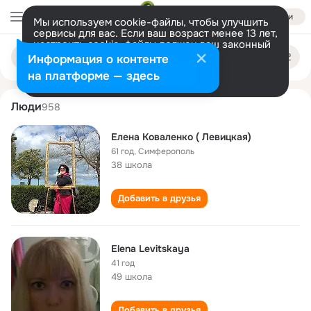
Войти
Мы используем cookie-файлы, чтобы улучшить
сервисы для вас. Если ваш возраст менее 13 лет,
настроить cookie-файлы должен ваш законный
elena levitskaya
Поиск
представитель.
Больше информации
Информация о контенте
по
людям
Разрешить все
Настроить
на платформе — здесь
Люди
958
Елена Коваленко ( Левицкая)
61 год
,
Симферополь
38 школа
Добавить в друзья
Elena Levitskaya
41 год
49 школа
Добавить в друзья