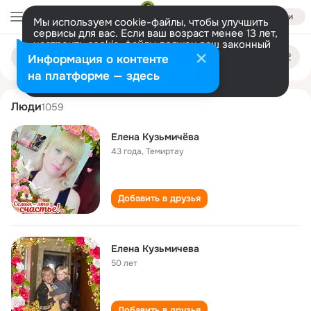
Войти
Мы используем cookie-файлы, чтобы улучшить
сервисы для вас. Если ваш возраст менее 13 лет,
настроить cookie-файлы должен ваш законный
elena kuzmicheva
Поиск
представитель.
Больше информации
Информация о контенте
по
людям
Разрешить все
Настроить
на платформе — здесь
Люди
1059
Елена Кузьмичёва
43 года
,
Темиртау
Добавить в друзья
Елена Кузьмичева
50 лет
Добавить в друзья