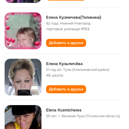
Елeнa Кузмичeвa(Толикина)
62 года
,
Нижний Новгород
торговое училище №63
Добавить в друзья
Елена Кузьмичёва
51 год
,
рп. Тума (Клепиковский район)
46 школа
Добавить в друзья
Elena Kuzmichewa
55 лет
,
г. Великие Луки (Псковская область)