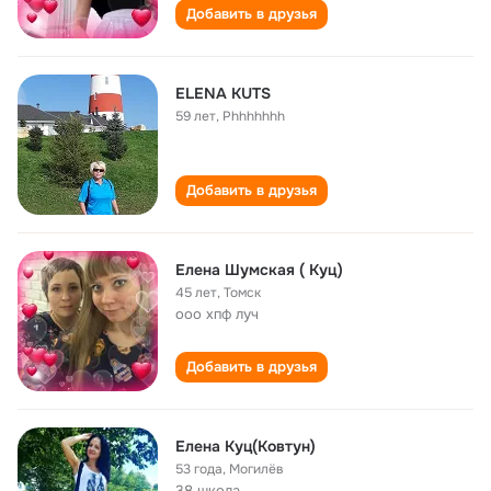
Добавить в друзья
ЕLENA KUTS
59 лет
,
Рhhhhhhh
Добавить в друзья
Елена Шумская ( Куц)
45 лет
,
Томск
ооо хпф луч
Добавить в друзья
Елена Куц(Ковтун)
53 года
,
Могилёв
38 школа