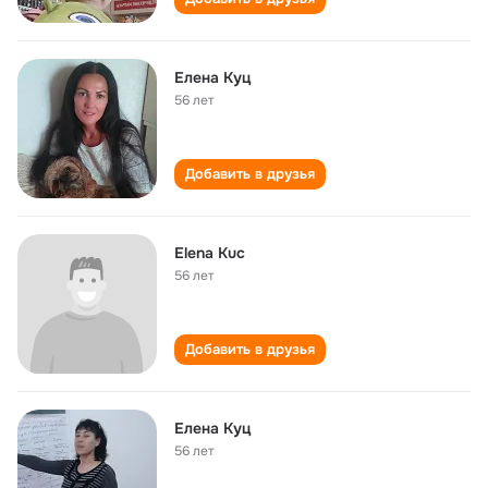
Елена Куц
56 лет
Добавить в друзья
Elena Kuc
56 лет
Добавить в друзья
Елена Куц
56 лет