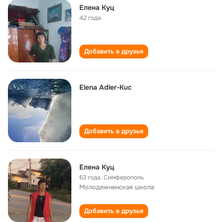
Елена Куц
42 года
Добавить в друзья
Elena Adler-Kuc
Добавить в друзья
Елена Куц
63 года
,
Симферополь
Молодежненская школа
Добавить в друзья