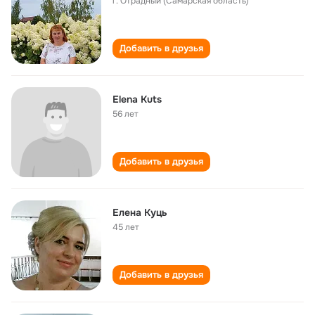
г. Отрадный (Самарская область)
Добавить в друзья
Elena Kuts
56 лет
Добавить в друзья
Елена Куць
45 лет
Добавить в друзья