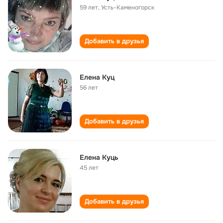
59 лет
,
Усть-Каменогорск
Добавить в друзья
Елена Куц
56 лет
Добавить в друзья
Елена Куць
45 лет
Добавить в друзья