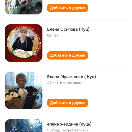
Добавить в друзья
Елена Осипова (Куц)
60 лет
Добавить в друзья
Елена Музыченко ( Куц)
46 лет
,
Краматорск
Добавить в друзья
елена жердина (куць)
53 года
,
Петропавловск