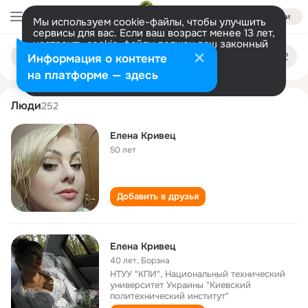
Войти
Мы используем cookie-файлы, чтобы улучшить
сервисы для вас. Если ваш возраст менее 13 лет,
настроить cookie-файлы должен ваш законный
elena krivets
Поиск
представитель.
Больше информации
Информация о контенте
по
людям
Разрешить все
Настроить
на платформе — здесь
Люди
252
Елена Кривец
50 лет
Добавить в друзья
Елена Кривец
40 лет
,
Борзна
НТУУ "КПИ", Национальный технический
университет Украины "Киевский
политехнический институт"