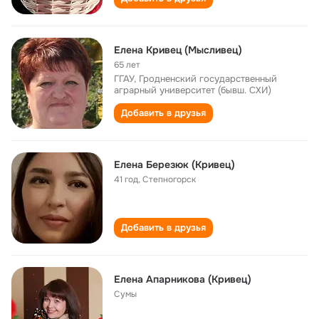
Елена Кривец (Мысливец)
65 лет
ГГАУ, Гродненский государственный
аграрный университет (бывш. СХИ)
Добавить в друзья
Елена Березюк (Кривец)
41 год
,
Степногорск
Добавить в друзья
Елена Апарникова (Кривец)
Сумы