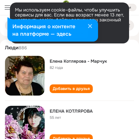
Войти
Мы используем cookie-файлы, чтобы улучшить
сервисы для вас. Если ваш возраст менее 13 лет,
настроить cookie-файлы должен ваш законный
elena kotlyarova
Поиск
представитель.
Больше информации
Информация о контенте
по
людям
Разрешить все
Настроить
на платформе — здесь
Люди
886
Елена Котлярова - Марчук
82 года
Добавить в друзья
ЕЛЕНА КОТЛЯРОВА
55 лет
Добавить в друзья