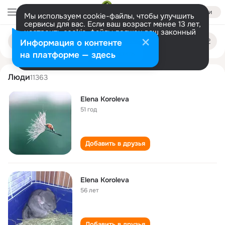
Войти
Мы используем cookie-файлы, чтобы улучшить
сервисы для вас. Если ваш возраст менее 13 лет,
настроить cookie-файлы должен ваш законный
elena koroleva
Поиск
представитель.
Больше информации
Информация о контенте
по
людям
Разрешить все
Настроить
на платформе — здесь
Люди
11363
Elena Koroleva
51 год
Добавить в друзья
Elena Koroleva
56 лет
Добавить в друзья