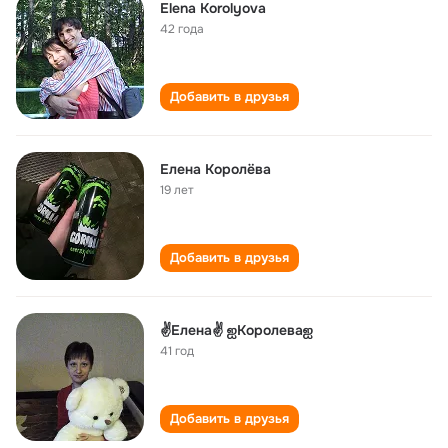
Elena Korolyova
42 года
Добавить в друзья
Елена Королëва
19 лет
Добавить в друзья
✌Елена✌ ஐКоролеваஐ
41 год
Добавить в друзья