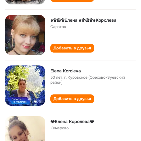
๑۩۞۩Елена ๑۩۞۩๑Королева
Саратов
Добавить в друзья
Elena Koroleva
50 лет
,
г. Куровское (Орехово-Зуевский
район)
Добавить в друзья
❤️Елена Королёва❤️
Кемерово