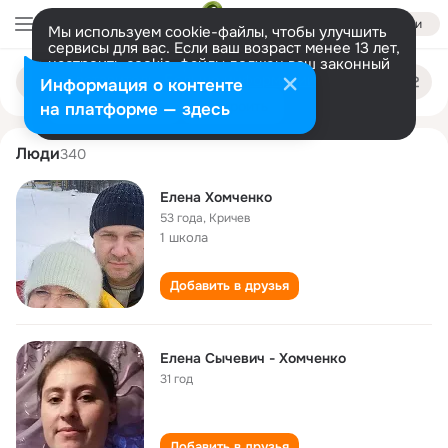
Войти
Мы используем cookie-файлы, чтобы улучшить
сервисы для вас. Если ваш возраст менее 13 лет,
настроить cookie-файлы должен ваш законный
elena khomchenko
Поиск
представитель.
Больше информации
Информация о контенте
по
людям
Разрешить все
Настроить
на платформе — здесь
Люди
340
Елена Хомченко
53 года
,
Кричев
1 школа
Добавить в друзья
Елена Сычевич - Хомченко
31 год
Добавить в друзья