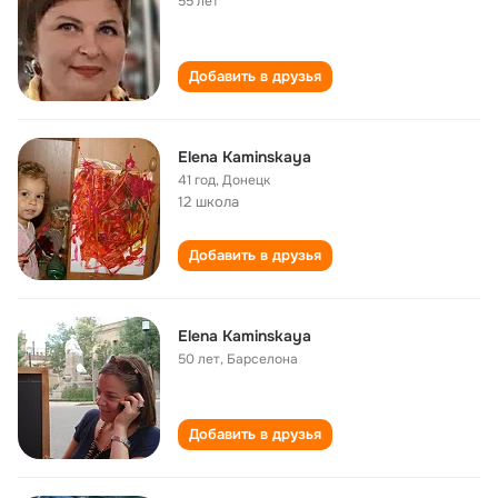
55 лет
Добавить в друзья
Elena Kaminskaya
41 год
,
Донецк
12 школа
Добавить в друзья
Elena Kaminskaya
50 лет
,
Барселона
Добавить в друзья