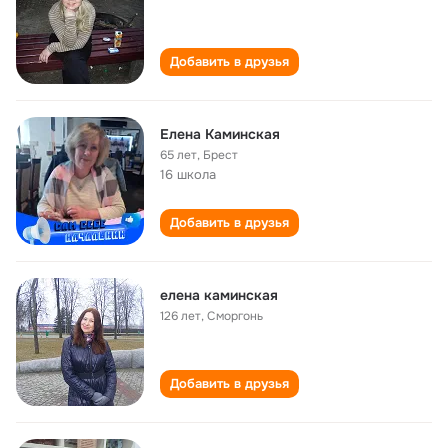
Добавить в друзья
Елена Каминская
65 лет
,
Брест
16 школа
Добавить в друзья
елена каминская
126 лет
,
Сморгонь
Добавить в друзья