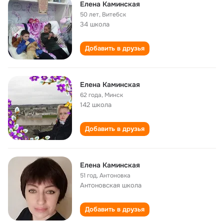
Елена Каминская
50 лет
,
Витебск
34 школа
Добавить в друзья
Елена Каминская
62 года
,
Минск
142 школа
Добавить в друзья
Елена Каминская
51 год
,
Антоновка
Антоновская школа
Добавить в друзья