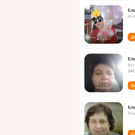
Еле
41 г
До
Еле
52 
ЗАО
До
Еле
71 г
До