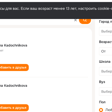
ы для вас. Если ваш возраст менее 13 лет, настроить cooki
ova
Город 
Возрас
na Kadochnikova
лет
Школа
бавить в друзья
Вуз
na Kadochnikova
Пол
бавить в друзья
Лю