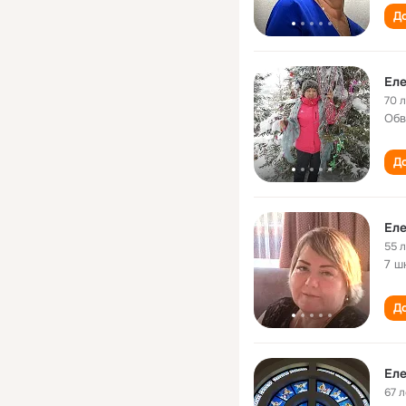
До
Еле
70 
Обв
До
Еле
55 
7 ш
До
Еле
67 л