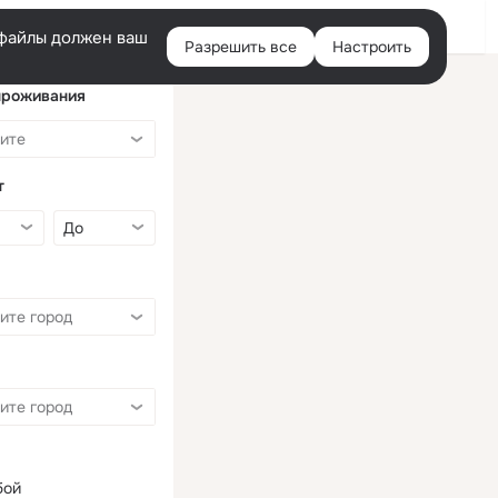
Войти
e-файлы должен ваш
Разрешить все
Настроить
Правая
колонка
проживания
т
бой