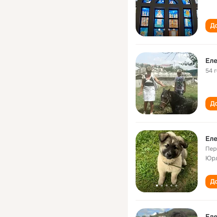
До
Еле
54 
До
Еле
Пер
Юрл
До
Еле