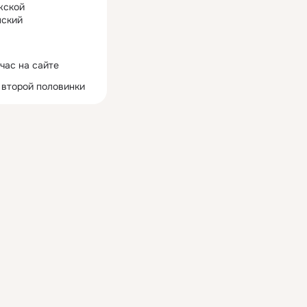
жской
ский
час на сайте
 второй половинки