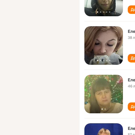
До
Еле
38 
До
Еле
46 
До
Еле
57 л