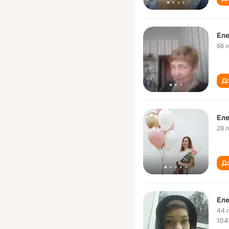
Еле
66 
До
Еле
28 
До
Еле
44 
104