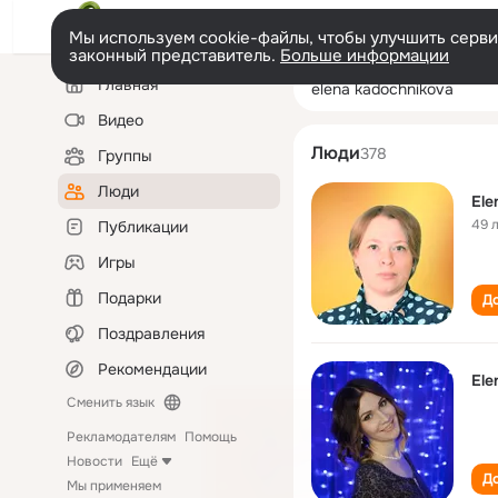
Мы используем cookie-файлы, чтобы улучшить сервис
законный представитель.
Больше информации
Левая
Поиск
Главная
elena kadochnik
колонка
по
людям
Видео
Люди
378
Группы
Люди
Ele
49 
Публикации
Игры
Подарки
До
Поздравления
Рекомендации
Ele
Сменить язык
Рекламодателям
Помощь
Новости
Ещё
До
Мы применяем