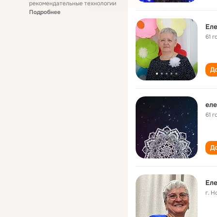
рекомендательные технологии
Подробнее
Еле
61 г
До
еле
61 г
До
Еле
г. 