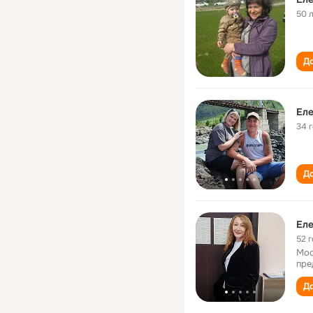
50 
До
Еле
34 
До
Еле
52 
Мос
пре
До