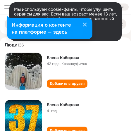
Войти
Мы используем cookie-файлы, чтобы улучшить
сервисы для вас. Если ваш возраст менее 13 лет,
настроить cookie-файлы должен ваш законный
elena kabirova
Поиск
представитель.
Больше информации
Информация о контенте
по
людям
Разрешить все
Настроить
на платформе — здесь
Люди
136
Елена Кабирова
42 года
,
Красноуфимск
Добавить в друзья
Елена Кабирова
41 год
Добавить в друзья