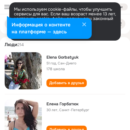
Войти
Мы используем cookie-файлы, чтобы улучшить
сервисы для вас. Если ваш возраст менее 13 лет,
настроить cookie-файлы должен ваш законный
elena gorbatyuk
Поиск
представитель.
Больше информации
Информация о контенте
по
людям
Разрешить все
Настроить
на платформе — здесь
Люди
214
Elena Gorbatyuk
51 год
,
Сан-Диего
178 школа
Добавить в друзья
Елена Горбатюк
30 лет
,
Санкт-Петербург
Добавить в друзья