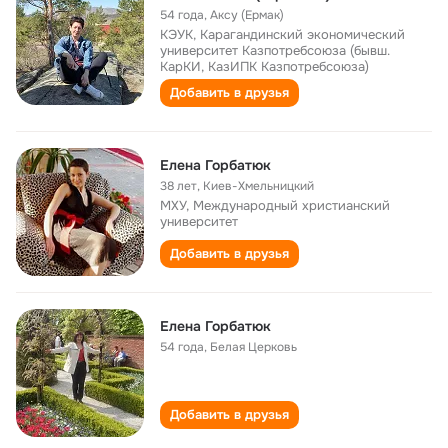
54 года
,
Аксу (Ермак)
КЭУК, Карагандинский экономический
университет Казпотребсоюза (бывш.
КарКИ, КазИПК Казпотребсоюза)
Добавить в друзья
Елена Горбатюк
38 лет
,
Киев-Хмельницкий
МХУ, Международный христианский
университет
Добавить в друзья
Елена Горбатюк
54 года
,
Белая Церковь
Добавить в друзья