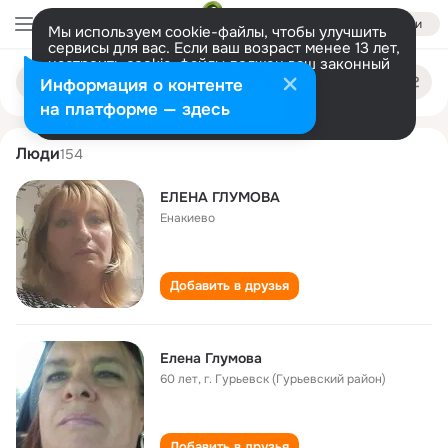
Войти
Мы используем cookie-файлы, чтобы улучшить
сервисы для вас. Если ваш возраст менее 13 лет,
настроить cookie-файлы должен ваш законный
elena glumova
Поиск
представитель.
Больше информации
Информация о контенте
по
людям
Разрешить все
Настроить
на платформе — здесь
Люди
154
ЕЛЕНА ГЛУМОВА
Енакиево
Добавить в друзья
Елена Глумова
60 лет
,
г. Гурьевск (Гурьевский район)
Добавить в друзья