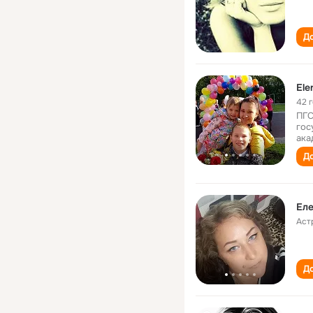
До
Ele
42 
ПГС
гос
ака
До
Еле
Аст
До