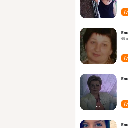
До
Еле
65 
До
Еле
До
Еле