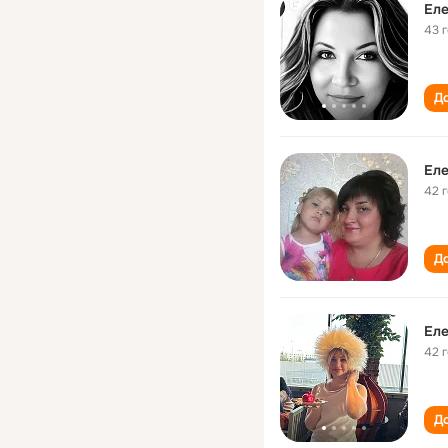
Еле
43 
До
Еле
42 
До
Еле
42 
До