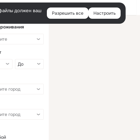
Войти
e-файлы должен ваш
Разрешить все
Настроить
Правая
колонка
проживания
т
бой