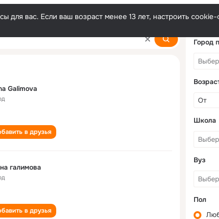
ы для вас. Если ваш возраст менее 13 лет, настроить cooki
Город 
Возрас
na Galimova
од
Школа
бавить в друзья
Вуз
на галимова
од
Пол
бавить в друзья
Лю