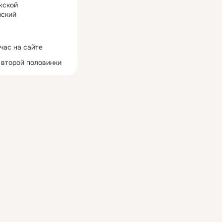
жской
ский
час на сайте
 второй половинки