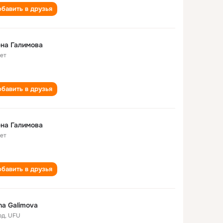
бавить в друзья
на Галимова
лет
бавить в друзья
на Галимова
лет
бавить в друзья
na Galimova
од
,
UFU