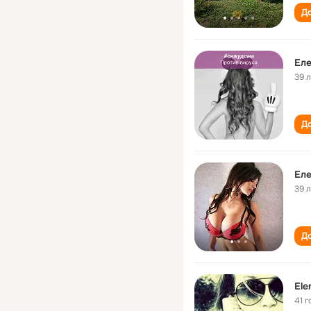
До
Еле
39 
До
Еле
39 
До
Ele
41 г