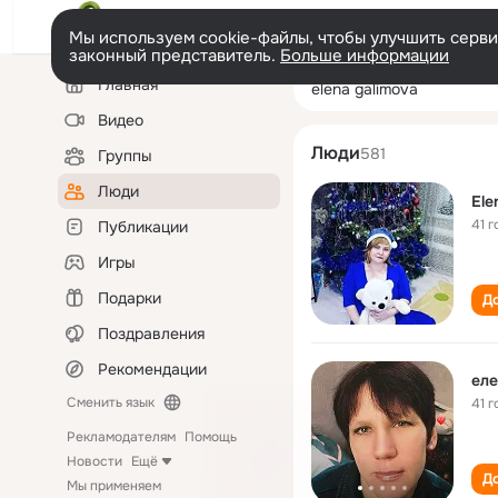
Мы используем cookie-файлы, чтобы улучшить сервис
законный представитель.
Больше информации
Левая
Поиск
Главная
elena galimova
колонка
по
людям
Видео
Люди
581
Группы
Люди
Ele
41 г
Публикации
Игры
Подарки
До
Поздравления
Рекомендации
еле
Сменить язык
41 г
Рекламодателям
Помощь
Новости
Ещё
До
Мы применяем