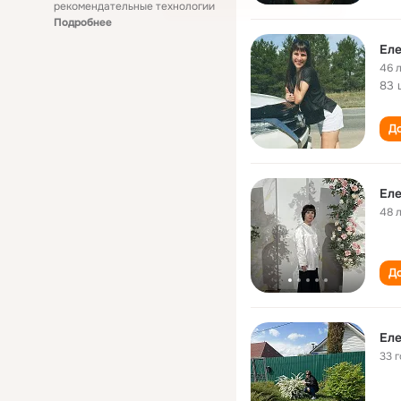
рекомендательные технологии
Подробнее
Еле
46 
83 
До
Еле
48 
До
Еле
33 