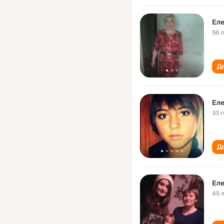
Еле
56 
До
Еле
33 
До
Еле
45 