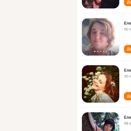
До
Еле
50 
До
Еле
30 
До
Еле
58 