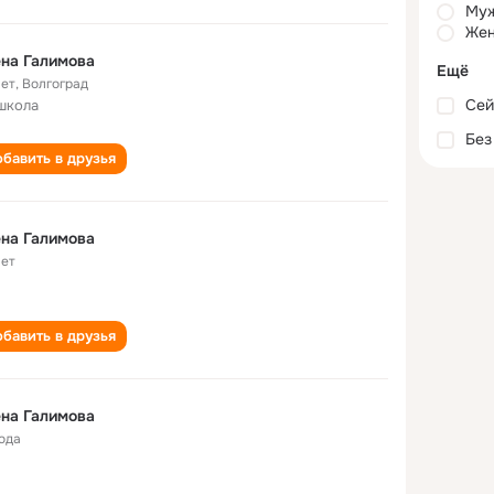
Му
Жен
на Галимова
Ещё
лет
,
Волгоград
Сей
школа
Без
бавить в друзья
на Галимова
лет
бавить в друзья
на Галимова
года