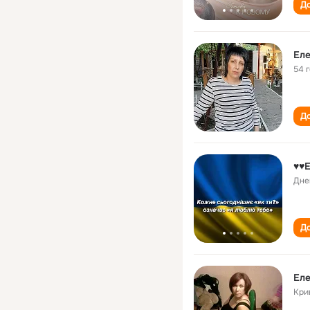
До
Ел
54 
До
♥♥
Дне
До
Ел
Кри