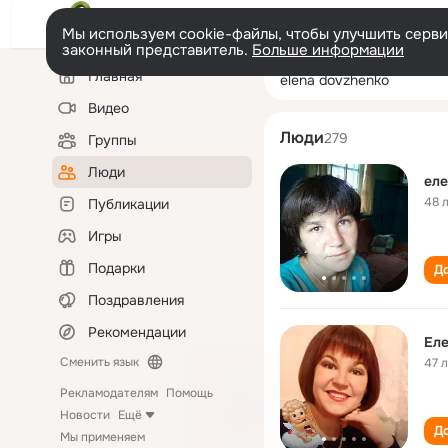
Мы используем cookie-файлы, чтобы улучшить сервис
законный представитель.
Больше информации
Левая
Поиск
Главная
elena dovzhenk
колонка
по
людям
Видео
Люди
279
Группы
Люди
ел
48 
Публикации
Игры
Подарки
До
Поздравления
Рекомендации
Ел
Сменить язык
47 
Рекламодателям
Помощь
Новости
Ещё
До
Мы применяем