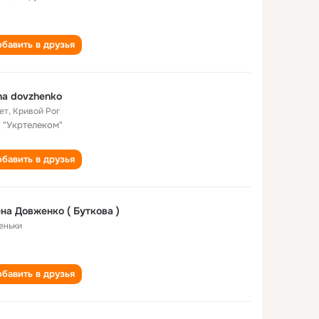
бавить в друзья
na dovzhenko
ет
,
Кривой Рог
 "Укртелеком"
бавить в друзья
на Довженко ( Буткова )
еньки
бавить в друзья