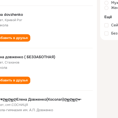
Му
Жен
na dovzhenko
Ещё
ет
,
Кривой Рог
Сей
школа
Без
бавить в друзья
ена довженко ( БЕЗЗАБОТНАЯ)
ет
,
Стаханов
кола
бавить в друзья
•●♥ღஐღஐღЕлена Довженко(Косолап)ღஐღஐღ●•
лет
,
смт.СОСНИЦЯ
ла-гимназия им. А.П. Довженко