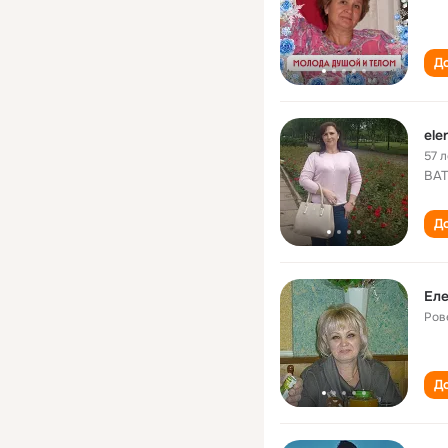
До
ele
57 л
ВАТ
До
Еле
Ров
До