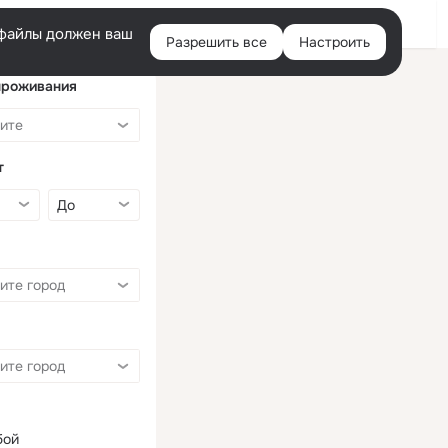
Войти
e-файлы должен ваш
Разрешить все
Настроить
Правая
колонка
проживания
т
бой