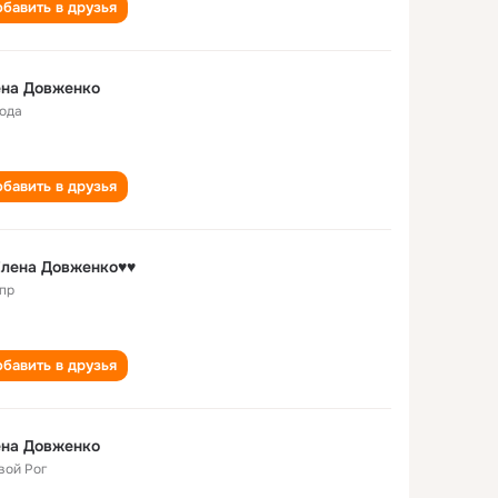
бавить в друзья
ена Довженко
года
бавить в друзья
Елена Довженко♥♥
пр
бавить в друзья
ена Довженко
вой Рог