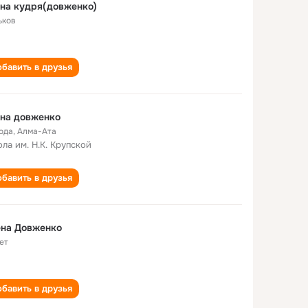
на кудря(довженко)
ьков
бавить в друзья
на довженко
года
,
Алма-Ата
ла им. Н.К. Крупской
бавить в друзья
ена Довженко
ет
бавить в друзья