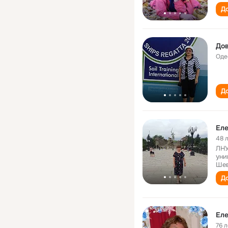
До
До
Оде
До
Ел
48 
ЛНУ
уни
Шев
До
Ел
76 л