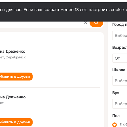
ы для вас. Если ваш возраст менее 13 лет, настроить cooki
o
Город 
Возрас
ена Довженко
лет
,
Серебрянск
Школа
бавить в друзья
Вуз
ена Довженко
лет
Пол
бавить в друзья
Лю