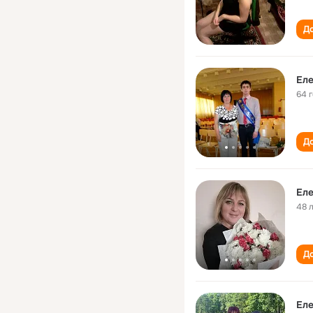
До
Ел
64 
До
Ел
48 
До
Ел