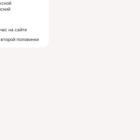
жской
ский
час на сайте
 второй половинки