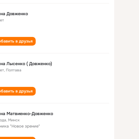
ена Довженко
лет
бавить в друзья
на Лысенко ( Довженко)
лет
,
Полтава
бавить в друзья
ена Матвиенко-Довженко
года
,
Минск
ника "Новое зрение"