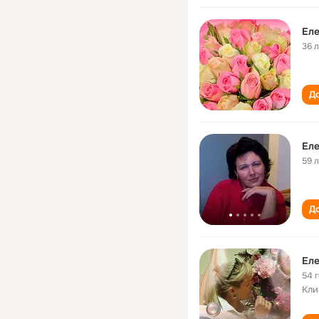
Ел
36 
До
Еле
59 
До
Ел
54 
Кли