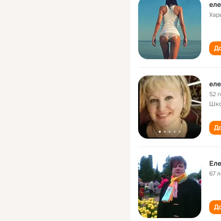
еле
Хар
До
еле
52 
Шко
До
Ел
67 л
До