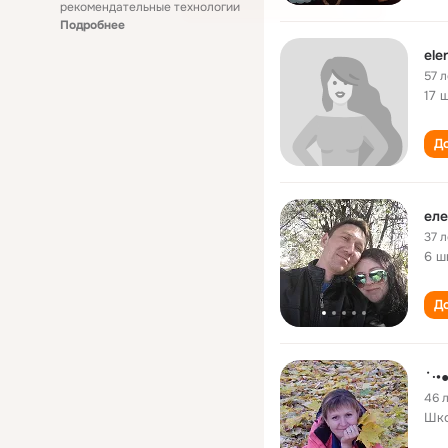
рекомендательные технологии
Подробнее
ele
57 л
17 
До
ел
37 л
6 ш
До
˙·
46 
Шко