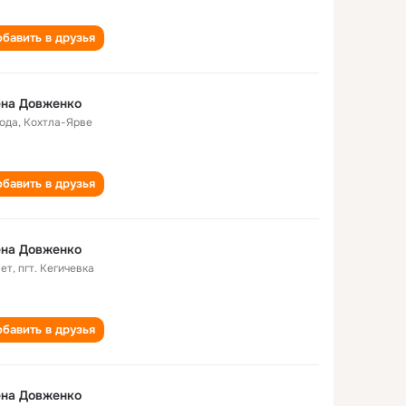
бавить в друзья
ена Довженко
года
,
Кохтла-Ярве
бавить в друзья
ена Довженко
лет
,
пгт. Кегичевка
бавить в друзья
ена Довженко