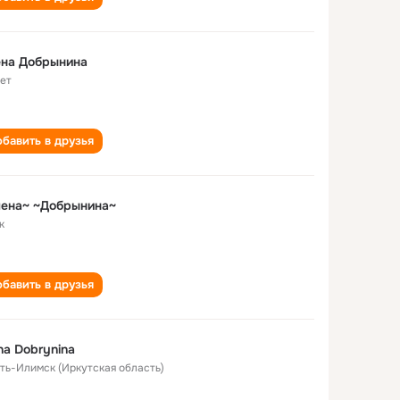
ена Добрынина
лет
бавить в друзья
лена~ ~Добрынина~
к
бавить в друзья
na Dobrynina
Усть-Илимск (Иркутская область)