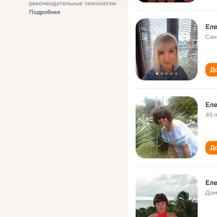
рекомендательные технологии
Подробнее
Еле
Сан
До
Еле
45 
До
Ел
Дом