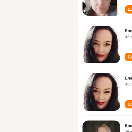
До
Ел
48 
До
Ел
48 
До
Ел
25 