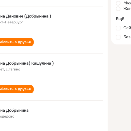
Му
Жен
на Данович (Добрынина )
Ещё
кт-Петербург
Сей
Без
бавить в друзья
на Добрынина( Кашулина )
лет
,
с.Гагино
бавить в друзья
ена Добрынина
одедово