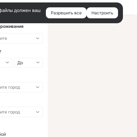
Войти
e-файлы должен ваш
Разрешить все
Настроить
Правая
колонка
проживания
т
бой