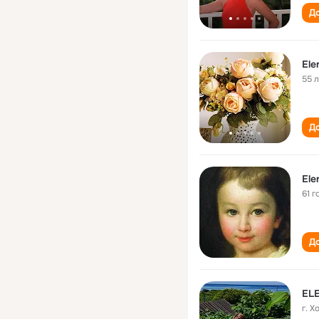
До
Ele
55 
До
Ele
61 г
До
EL
г. 