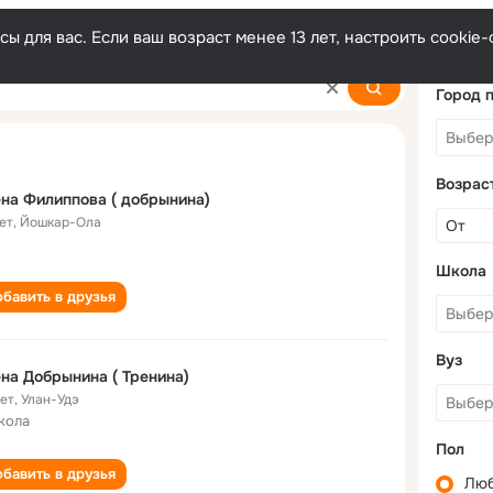
ы для вас. Если ваш возраст менее 13 лет, настроить cooki
Город 
Возрас
на Филиппова ( добрынина)
ет
,
Йошкар-Ола
Школа
бавить в друзья
Вуз
на Добрынина ( Тренина)
лет
,
Улан-Удэ
кола
Пол
бавить в друзья
Лю