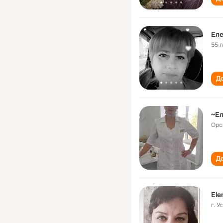
Ел
55 
До
~Е
Орс
До
Ele
г. 