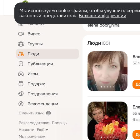
Мы используем cookie-файлы, чтобы улучшить сервис
законный представитель.
Больше информации
Левая
Поиск
Главная
elena dobrynina
колонка
по
людям
Видео
Люди
1001
Группы
Люди
Еле
57 л
Публикации
Игры
Подарки
До
Поздравления
Рекомендации
Еле
Сменить язык
55 
6 ш
Рекламодателям
Помощь
Новости
Ещё
До
Мы применяем