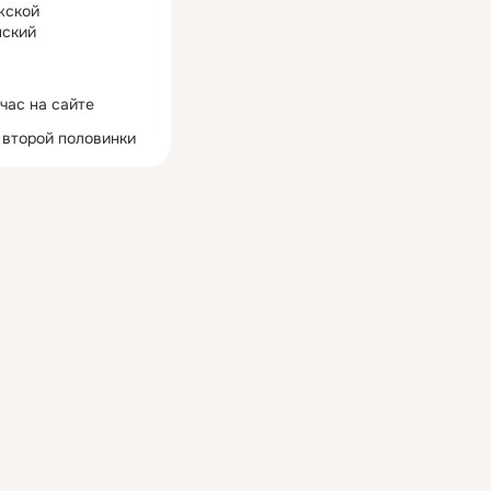
жской
ский
час на сайте
 второй половинки