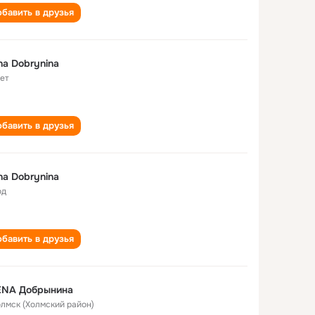
бавить в друзья
na Dobrynina
лет
бавить в друзья
na Dobrynina
од
бавить в друзья
ENA Добрынина
Холмск (Холмский район)