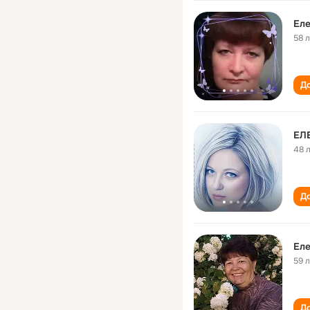
Ел
58 
До
ЕЛ
48 
До
Ел
59 
До