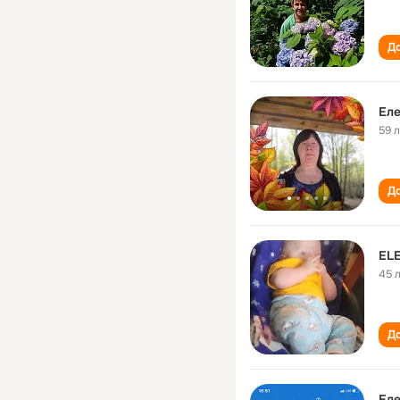
До
Ел
59 
До
EL
45 
До
Еле