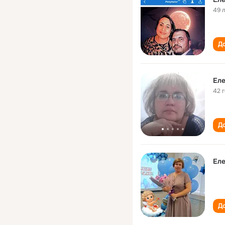
49 
До
Ел
42 
До
Ел
До