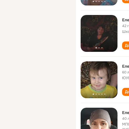
Еле
42 
Шко
До
Еле
60 
ЮУ
До
Еле
40 
МПС
инс