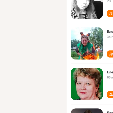
28 
До
Еле
34 
До
Еле
65 
До
Еле