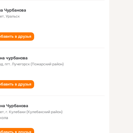
а Чурбанова
лет
,
Уральск
бавить в друзья
на чурбанова
од
,
пгт. Лучегорск (Пожарский район)
бавить в друзья
на Чурбанова
лет
,
г. Кулебаки (Кулебакский район)
кола
бавить в друзья