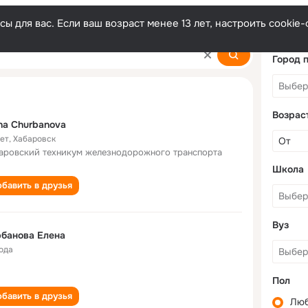
ы для вас. Если ваш возраст менее 13 лет, настроить cooki
va
Город 
Возрас
na Churbanova
лет
,
Хабаровск
аровский техникум железнодорожного транспорта
Школа
бавить в друзья
Вуз
банова Елена
года
Пол
бавить в друзья
Лю