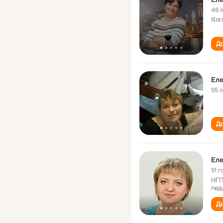
46 
Ялг
До
Еле
55 
До
Еле
51 г
НГП
пед
До