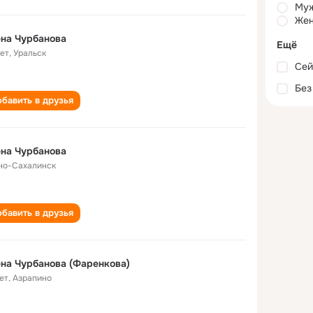
Му
Жен
на Чурбанова
Ещё
лет
,
Уральск
Сей
Без
бавить в друзья
на Чурбанова
о-Сахалинск
бавить в друзья
на Чурбанова (Фаренкова)
ет
,
Азрапино