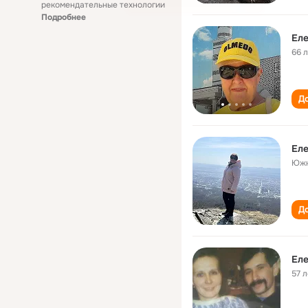
рекомендательные технологии
Подробнее
Еле
66 
До
Еле
Южн
До
Еле
57 л