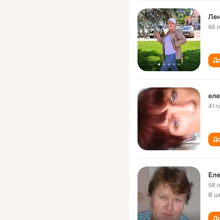
Лен
66 
До
еле
41 г
До
Еле
58 
8 ш
До