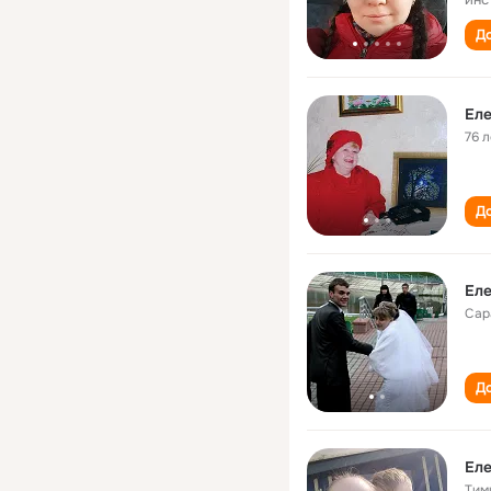
До
Еле
76 л
До
Еле
Сар
До
Еле
Тим