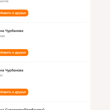
школа
бавить в друзья
на Чурбанова
года
бавить в друзья
на Чурбанова
лет
бавить в друзья
на Суродеева(Чурбанова)