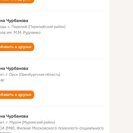
на Чурбанова
года
,
с. Перелюб (Перелюбский район)
ла им. М.М. Рудченко
бавить в друзья
на Чурбанова
лет
,
г. Орск (Оренбургская область)
НК
бавить в друзья
на Чурбанова
лет
,
г. Муром (Муромский район)
И (МФ), Филиал Московского психолого-социального
титута