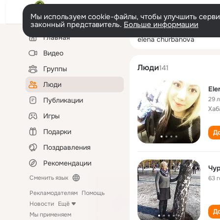
Мы используем cookie-файлы, чтобы улучшить сервис
законный представитель.
Больше информации
Левая
Поиск
Главная
elena churbano
колонка
по
людям
Видео
Люди
141
Группы
Люди
Ele
29 
Публикации
Хаб
Игры
Подарки
До
Поздравления
Рекомендации
Чур
Сменить язык
63 
Рекламодателям
Помощь
Новости
Ещё
До
Мы применяем