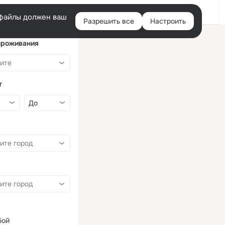
Войти
e-файлы должен ваш
Разрешить все
Настроить
Правая
колонка
проживания
т
бой