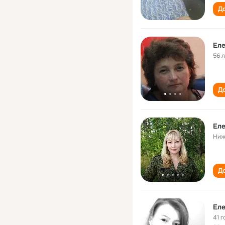
До
Еле
56 
До
Еле
Ниж
До
Еле
41 г