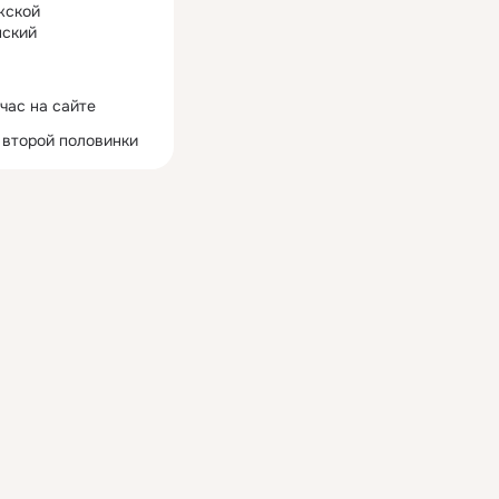
жской
ский
час на сайте
 второй половинки