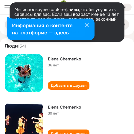
Войти
Мы используем cookie-файлы, чтобы улучшить
сервисы для вас. Если ваш возраст менее 13 лет,
настроить cookie-файлы должен ваш законный
elena chernenko
Поиск
представитель.
Больше информации
Информация о контенте
по
людям
Разрешить все
Настроить
на платформе — здесь
Люди
1541
Elena Chernenko
36 лет
Добавить в друзья
Elena Chernenko
39 лет
Добавить в друзья