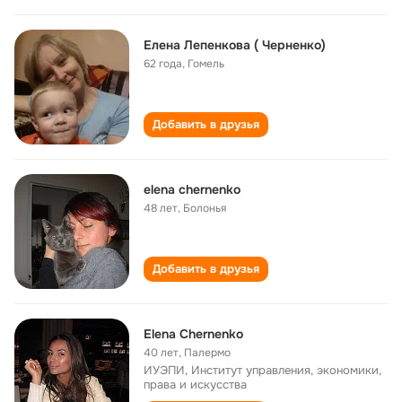
Елена Лепенкова ( Черненко)
62 года
,
Гомель
Добавить в друзья
elena chernenko
48 лет
,
Болонья
Добавить в друзья
Elena Chernenko
40 лет
,
Палермо
ИУЭПИ, Институт управления, экономики,
права и искусства