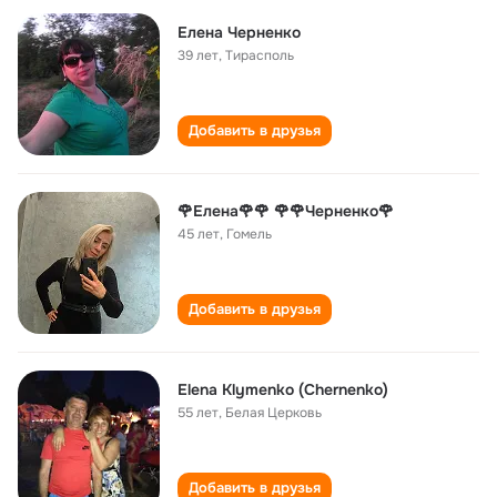
Елена Черненко
39 лет
,
Тирасполь
Добавить в друзья
🌹Eлена🌹🌹 🌹🌹Черненко🌹
45 лет
,
Гомель
Добавить в друзья
Elena Klymenko (Chernenko)
55 лет
,
Белая Церковь
Добавить в друзья