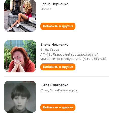
Елена Черненко
Москва
Добавить в друзья
Елена Черненко
51 год
,
Львов
ЛГУФК, Львовский государственный
университет физкультуры (бывш. ЛГИФК)
Добавить в друзья
Elena Chernenko
61 год
,
Усть-Каменогорск
Добавить в друзья