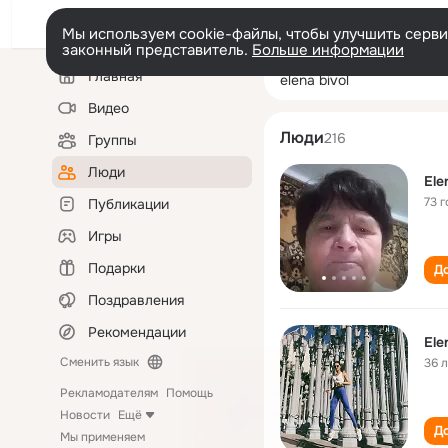
Мы используем cookie-файлы, чтобы улучшить сервис
законный представитель.
Больше информации
Левая
Поиск
Главная
elena bivol
колонка
по
людям
Видео
Люди
216
Группы
Люди
Ele
73 г
Публикации
Игры
Подарки
До
Поздравления
Рекомендации
Ele
Сменить язык
36 
Рекламодателям
Помощь
Новости
Ещё
До
Мы применяем