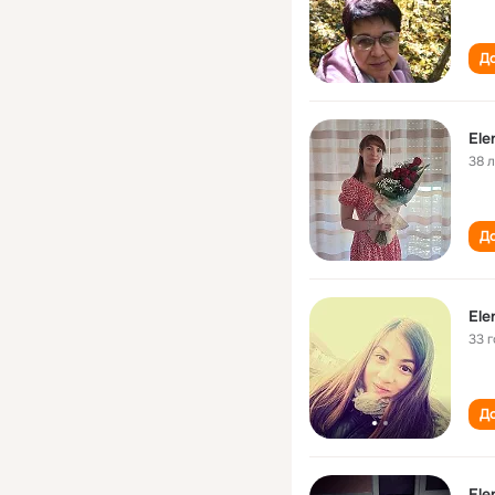
До
Ele
38 
До
Ele
33 
До
Ele