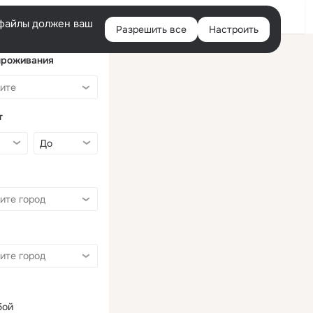
Войти
e-файлы должен ваш
Разрешить все
Настроить
Правая
колонка
проживания
т
бой