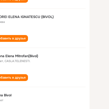
DREI ELENA IGNATESCU (BIVOL)
ква
бавить в друзья
Ghena Elena Mitrofan(Bivol)
лет
,
CASLA.TELENESTI.
бавить в друзья
na Bivol
лет