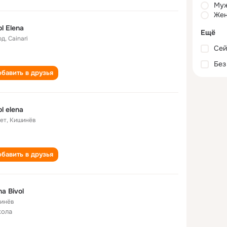
Му
Жен
ol Elena
Ещё
од
,
Cainari
Сей
Без
бавить в друзья
ol elena
лет
,
Кишинёв
бавить в друзья
na Bivol
инёв
кола