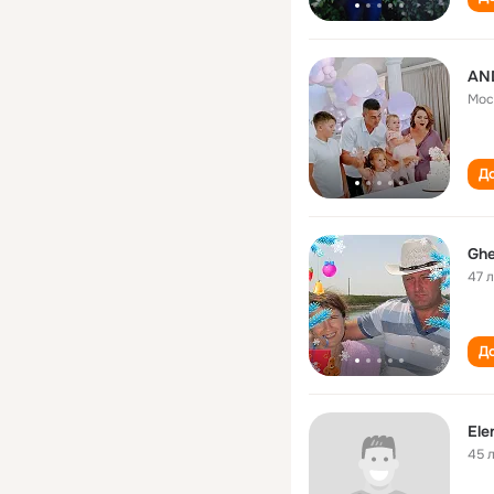
AN
Мос
До
47 
До
Ele
45 