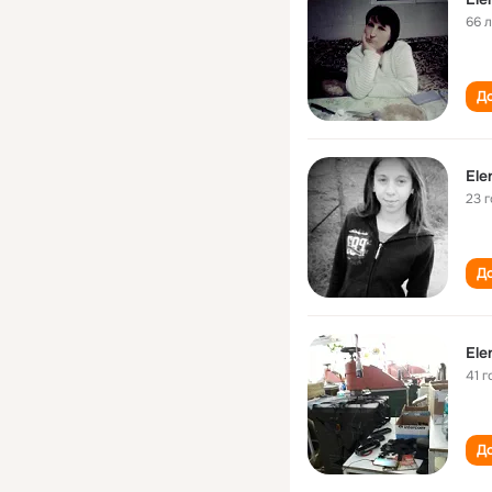
66 
До
Ele
23 
До
Ele
41 г
До