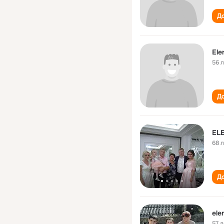
До
Ele
56 
До
EL
68 
До
ele
57 л