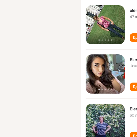
ele
47 
До
Ele
Киш
До
Ele
60 
До