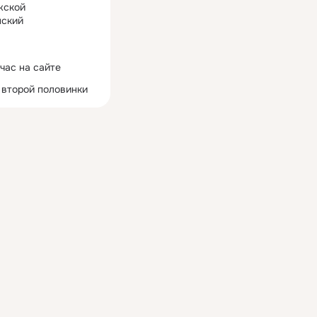
жской
ский
час на сайте
 второй половинки