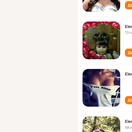
До
Ele
73 г
До
Ele
До
Ele
59 