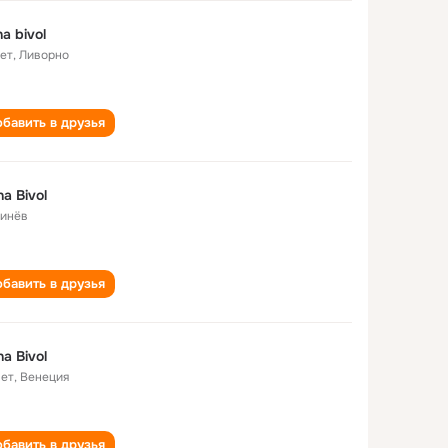
na bivol
лет
,
Ливорно
бавить в друзья
na Bivol
инёв
бавить в друзья
na Bivol
лет
,
Венеция
бавить в друзья