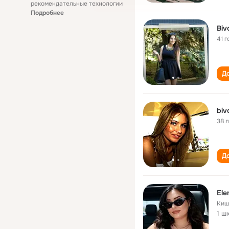
рекомендательные технологии
Подробнее
Biv
41 г
До
biv
38 
До
Ele
Киш
1 ш