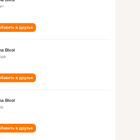
лет
бавить в друзья
na Bivol
года
бавить в друзья
na Bivol
од
бавить в друзья