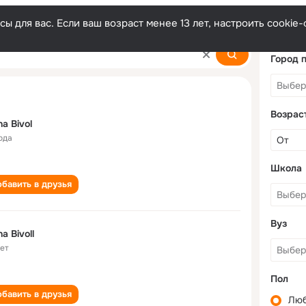
ы для вас. Если ваш возраст менее 13 лет, настроить cooki
Город 
Возрас
na Bivol
ода
Школа
бавить в друзья
Вуз
na Bivoll
лет
Пол
бавить в друзья
Лю