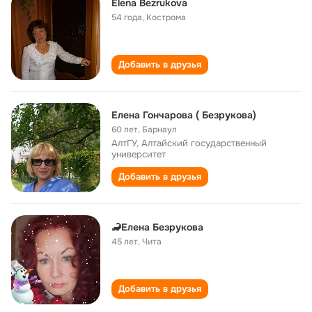
Elena Bezrukova
54 года
,
Кострома
Добавить в друзья
Елена Гончарова ( Безрукова)
60 лет
,
Барнаул
АлтГУ, Алтайский государственный
университет
Добавить в друзья
🦂Елена Безрукова
45 лет
,
Чита
Добавить в друзья