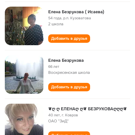
Елена Безрукова ( Исаева)
54 года
,
р.п. Кузоватова
2 школа
Добавить в друзья
Елена Безрукова
66 лет
Воскресенская школа
Добавить в друзья
❦ღ ღ ЕЛЕНАღ ღ❦ БЕЗРУКОВАღღღ❦
40 лет
,
г. Ковров
ОАО "ЗиД"