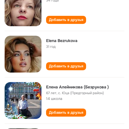
34 года
Добавить в друзья
Elena Bezrukova
31 год
Добавить в друзья
Елена Алейникова (Безрукова )
67 лет
,
с. Юца (Предгорный район)
14 школа
Добавить в друзья