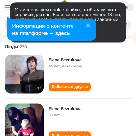
Войти
Мы используем cookie-файлы, чтобы улучшить
сервисы для вас. Если ваш возраст менее 13 лет,
настроить cookie-файлы должен ваш законный
elena bezrukova
Поиск
представитель.
Больше информации
Информация о контенте
по
людям
Разрешить все
Настроить
на платформе — здесь
Люди
1270
Elena Bezrukova
45 лет
,
Архангелка
Добавить в друзья
Elena Bezrukova
50 лет
Добавить в друзья